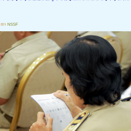
ោយ៖
NSSF