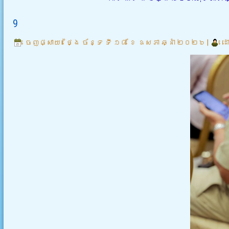
9
ចេញផ្សាយ៖
ថ្ងៃ ច័ន្ទ ទី ១៨ ខែ ឧសភា ឆ្នាំ ២០២៦
|
ដ