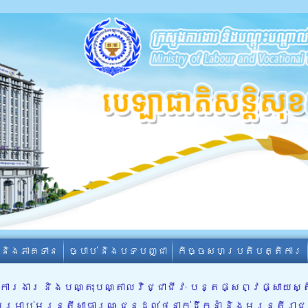
ា និងភាគទាន
ច្បាប់ និងបទបញ្ជា
កិច្ចសហប្រតិបត្តិការ
ួងការងារ និងបណ្តុះបណ្តាលវិជ្ជាជីវៈ បន្តផ្សព្វផ្សា
សម្រាប់មន្រ្តីសាធារណៈ ជូនដល់ថ្នាក់ដឹកនាំ និងមន្រ្តី