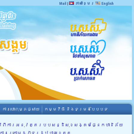
Mail
|
ភាសាខ្មែរ
English
ការបោះពុម្ភផ្សាយ
កម្មវិធី និងទម្រង់បែបបទ
យស្តីពីការអនុវត្តរបបសន្ដិសុខសង្គមផ្នែកហានិភ័យ
រាជការក្រោមឱវាទរដ្ឋបាលខេត្ត