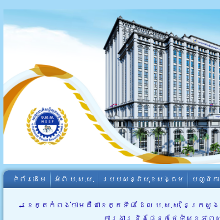
ទំព័រដើម
អំពី​ ប.ស.ស.
របបសន្តិសុខសង្គម
បញ្ជិក
←
ខេត្តកំពង់ចាមគឺជាខេត្តទី៨ ដែល ប.ស.ស. នៃក្រស
ការងារ និងផ្នែកថែទាំសុខភាព