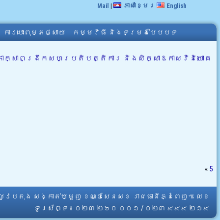
Mail
|
ភាសាខ្មែរ
English
ការបោះពុម្ភផ្សាយ
កម្មវិធី និងទម្រង់បែបបទ
ីពិភាក្សាពង្រីកសហប្រតិបត្តិការ និងសិក្សាឱកាសវិនិយោគ
«
5
្លូវបេតុង សង្កាត់ឃ្មួញ ខណ្ឌសែនសុខ រាជធានីភ្នំពេញ។ លេខ
ទូរស័ព្ទ ៖ ០២៣ ២៦០ ០០១ / ០២៣ ៩៩៩ ២១៩