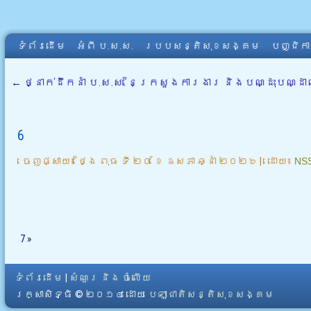
ទំព័រដើម
អំពី​ ប.ស.ស.
របបសន្តិសុខសង្គម
បញ្ជិក
←
ថ្នាក់ដឹកនាំ ប.ស.ស. នៃ​ក្រសួងការងារ និងបណ្ដុះបណ្
6
ចេញផ្សាយ៖
ថ្ងៃ ពុធ ទី ២០ ខែ ឧសភា ឆ្នាំ ២០២៦
|
ដោយ៖
NS
7
»
ទំព័រដើម
|
សំណួរ និង ចំលើយ
រក្សាសិទ្ធិ © ២០១៤ ដោយ​
បេឡាជាតិសន្តិសុខសង្គម