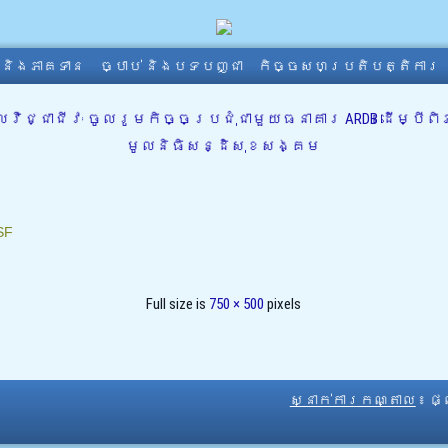
ា និងភាគទាន
ច្បាប់ និងបទបញ្ជា
កិច្ចសហប្រតិបត្តិការ
ដាលវិជ្ជាជីវៈ ចូលរូមកិច្ចប្រជុំជាមួយធនាគារ ARDB ដើម្ប
មូលនិធិសន្ដិសុខសង្គម
SF
Full size is
750 × 500
pixels
ស្នាក់ការកណ្តាល
៖ ផ