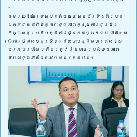
។
តាមរយៈដំណើរទស្សនកិច្ចនេះ ស្ថាប័នទាំងពីរបាន
ឯកភាពគ្នាពិនិត្យលទ្ធភាពក្នុងការពង្រឹង
កិច្ចសហប្រតិបត្តិការផ្នែកបច្ចេកទេស ជាពិសេស
លើការផ្លាស់ប្តូរទិន្នន័យចុះបញ្ជីសហគ្រាសឱ្យ
បានឆាប់រហ័ស ត្រឹមត្រូវ និងមានប្រសិទ្ធភាព
តាមលទ្ធភាពដែលអាចអនុវត្តបាន៕