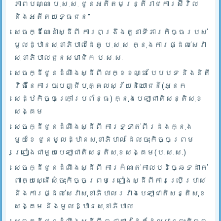
ភាពបណ្ណ ប.ស.ស. ជូនអតីតមន្ត្រីរាជការស៊ីវិល
និងអតីតយុទ្ធជន”
សេចក្ដីណែនាំស្ដីពី ការពង្រឹងតួនាទីភារកិច្ចរបស់
មូលដ្ឋានសុខាភិបាលដៃគូ ប.­ស.ស. ក្នុងការផ្ដល់សេវា
សុខាភិបាលជូនសមាជិក ប.ស.ស.
សេចក្ដីជូនដំណឹងស្ដីពី លក្ខខណ្ឌ បែបបទ និងនិតី
វិធីនៃការចុះបញ្ជីបុគ្គលស្វ័យនិយោជន៍(អ្នក
សេដ្ឋកិច្ចក្រៅប្រព័ន្ធ) ក្នុងបេឡាជាតិសន្តិសុខ
សង្គម
សេចក្ដីជូនដំណឹងស្ដីពី ការទូទាត់ពីរដងក្នុង
មួយខែ ជូនមូលដ្ឋានសុខាភិបាល ដែលចុះកិច្ចព្រម
ព្រៀងជាមួយបេឡាជាតិសន្តិសុខសង្គម(ប.ស.ស.)
សេចក្ដីជូនដំណឹងស្ដីពី ការកំណត់កាលបរិច្ឆេទដាក់
ពាក្យស្នើសុំចុះកិច្ចព្រមព្រៀងស្ដីពីការប្រើប្រាស់
និងការផ្ដល់សេវាសុខាភិបាលរវាងបេឡាជាតិសន្តិសុខ
សង្គម និងមូលដ្ឋានសុខាភិបាល