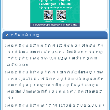
ព័ត៌មានសំខាន់ៗ
សេចក្ដីជូនដំណឹងស្ដីពី ការលើកថ្ងៃបង់ភាគទាន និង
ការផ្ដល់របាយការណ៍កម្មករនិយោជិតមកកាន់បេឡា
ជាតិសន្តិសុខសង្គម(ប.ស.ស.) សម្រាប់ខែកក្កដា
ឆ្នាំ២០២៦
សេចក្ដីជូនដំណឹងស្ដីពី ការផាកពិន័យចំពោះសហគ្រាស
ក្រុមហ៊ុន រោងចក្រ ដែលតម្រូវឱ្យបងប្អូនអតីត
ពលករខ្មែរត្រឡប់មកពីថៃត្រូវតែផ្ដល់អត្ត
សញ្ញាណប័ណ្ណសញ្ជាតិខ្មែរក្នុងការដាក់ពាក្យធ្វើ
ការ
សេចក្ដីជូនដំណឹង ស្ដីពី “ការរៀបចំធ្វើបច្ចុប្បន្ន