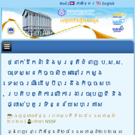
Mail
|
ភាសាខ្មែរ
English
ថ្នាក់ដឹកនាំ និងមន្ត្រីជំនាញ ប.ស.ស.
ចុះទស្សនកិច្ចសិក្សានៅក្រសួង
ទេសចរណ៍ ដើម្បីពង្រឹងកិច្ចសហ
ប្រតិបត្តិការលើការងារចុះបញ្ជី និង
ផ្លាស់ប្តូរទិន្នន័យសហគ្រាស
ចេញផ្សាយ៖
ថ្ងៃ ព្រហស្បតិ៍ ទី ២១ ខែ ឧសភា ឆ្នាំ
២០២៦
|
ដោយ៖
NSSF
ភ្នំពេញ៖ នាព្រឹកថ្ងៃទី២០ ខែឧសភា ឆ្នាំ២០២៦ នេះ