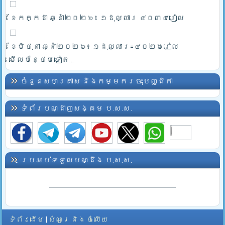
ខែកក្កដា ឆ្នាំ២០២៦៖ ១ដុល្លារ ៤០៣៤រៀល
ខែមិថុនា ឆ្នាំ២០២៦៖ ១ដុល្លារ=៤០២៦រៀល
មើលបន្ថែមទៀត...
ចំនួនសហគ្រាស និងកម្មករចុះបញ្ជិកា
ទំព័របណ្ដាញសង្គម ប.ស.ស.
ប្រអប់ទទួលបណ្ដឹង ប.ស.ស.
ទំព័រដើម
|
សំណួរ និង ចំលើយ