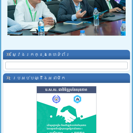
ស្វែងរកក្នុងគេហទំព័រ
ប្រអប់បណ្ដឹងអនាមិក