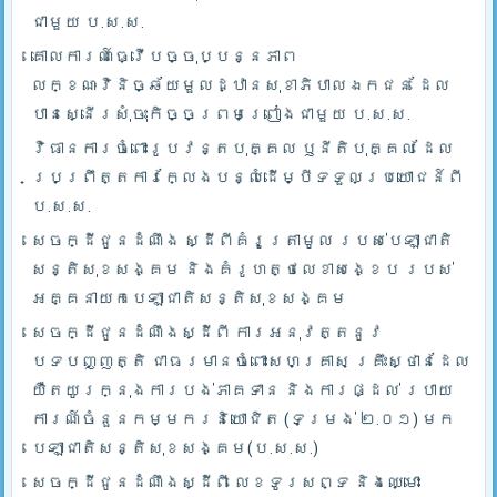
ជាមួយ ប.ស.ស.
គោលការណ៍ធ្វើបច្ចុប្បន្នភាព
លក្ខណៈវិនិច្ឆ័យមួលដ្ឋានសុខាភិបាលឯកជន ដែល
បានស្នើរសុំចុះកិច្ចព្រមព្រៀងជាមួយ ប.ស.ស.
វិធានការចំពោះរូបវន្តបុគ្គល ឫនីតិបុគ្គល ដែល
ប្រព្រឹត្តការក្លែងបន្លំដើម្បីទទួលប្រយោជន៍ពី
ប.ស.ស.
សេចក្ដីជូនដំណឹង ស្ដីពីគំរូត្រាមូល របស់បេឡាជាតិ
សន្តិសុខសង្គម និងគំរូហត្ថលេខាសង្ខេប របស់
អគ្គនាយកបេឡាជាតិសន្តិសុខសង្គម
សេចក្ដីជូនដំណឹងស្ដីពី ការអនុវត្តនូវ
បទបញ្ញត្តិ ជាធរមានចំពោះសហគ្រាស គ្រឹះស្ថានដែល
យឺតយូរក្នុងការបង់ភាគទាន និងការផ្ដល់ របាយ
ការណ៍ចំនួនកម្មករនិយោជិត (ទម្រង់ ២.០១) មក
បេឡាជាតិសន្តិសុខសង្គម(ប.ស.ស.)
សេចក្ដីជូនដំណឹងស្ដីពី លេខទូរសព្ទ និងឈ្មោះ