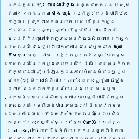
ឯកឧត្តម
ឃុន ចាន់ណារិទ្ធ
អគ្គនាយករង ប.ស.ស.
តំណាង ឯកឧត្តម
ម៉េង ហុង
ប្រតិភូរាជរដ្ឋាភិបាល
ទទួលបន្ទុកជាអគ្គនាយក ប.ស.ស. នៃក្រសួង
ការងារ និងបណ្តុះបណ្តាលវិជ្ជាជីវៈ បានដឹកនាំ
មន្ត្រីជំនាញទៅបំពេញទស្សនកិច្ចសិក្សានៅក្រសួង
ទេសចរណ៍ និងជួបពិភាក្សាការងារជាមួយ លោក
គុណ
គឹមជួរ
អគ្គនាយករងគ្រប់គ្រងឧស្សាហកម្ម
ទេសចរណ៍ នៃក្រសួងទេសចរណ៍។
ដំណើរទស្សនកិច្ច
សិក្សាខាងលើ រៀបចំឡើងក្នុងគោលបំណងសំខាន់ៗ រួម
មាន៖ (១). សិក្សាអំពីការកំណត់អត្តសញ្ញាណ ផ្ទៀង
ផ្ទាត់ និងថ្ពក់ទិន្នន័យរវាង ប.ស.ស. ជាមួយ
ក្រសួងទេសចរណ៍លើយន្តការចុះបញ្ជីអាជីវកម្ម
ទេសចរណ៍ រមណីយដ្ឋានទេសចរណ៍ និងសេវាកម្ម
ផ្សេងៗដែលបម្រើឱ្យវិស័យទេសចរណ៍ ព្រមទាំង
យន្តការចុះបញ្ជីតាមប្រព័ន្ធ CamDX ប្រព័ន្ធ
CamDigiKey (២). យល់ដឹងអំពីយន្តការត្រួតពិនិត្យ
ការតាមដាន និងវិធានការបិទ ឬព្យួរអាជីវកម្ម