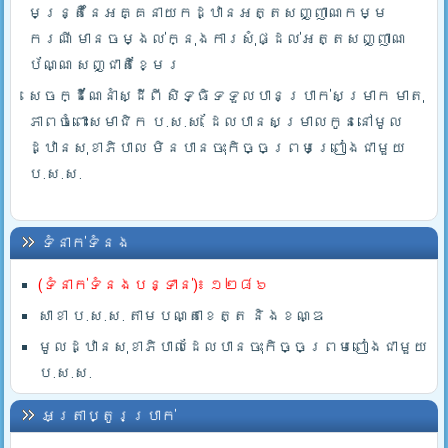
មន្រ្តីនៃអគ្គនាយកដ្ឋានអត្តសញ្ញាណកម្ម
ករណី មានចម្ងល់ក្នុងការសុំផ្ដល់អត្តសញ្ញាណ
ប័ណ្ណ សញ្ជាតិខ្មែរ
សេចក្ដីណែនាំស្ដីពី សិទ្ធិទទួលបានប្រាក់សម្រាក មាតុ
ភាពចំពោះសមាជិក ប.ស.ស. ដែលបានសម្រាលកូននៅមូល
ដ្ឋានសុខាភិបាល មិនបានចុះកិច្ចព្រមព្រៀងជាមួយ
ប.ស.ស.
ទំនាក់ទំនង
(ទំនាក់ទំនងបន្ទាន់)៖ ១២៨៦
សាខា ប.ស.ស. តាមបណ្តាខេត្ត និងខណ្ឌ
មូលដ្ឋានសុខាភិបាលដែលបានចុះកិច្ចព្រមពៀងជាមួយ
ប.ស.ស.
អត្រាប្តូរប្រាក់