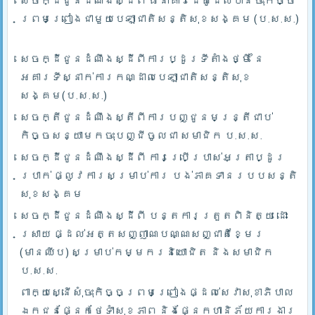
សេចក្ដីជូនដំណឹងស្ដីពី ធនាគារដៃគូដែលបានចុះកិច្ច
ព្រមព្រៀងជាមួយបេឡាជាតិសន្តិសុខសង្គម (ប.ស.ស.)
សេចក្ដីជូនដំណឹងស្ដីពីការប្ដូរទីតាំងថ្មី នៃ
អគារទីស្នាក់ការកណ្ដាលបេឡាជាតិសន្តិសុខ
សង្គម(ប.ស.ស.)
សេចក្តីជូនដំណឹងស្តីពីការបញ្ជូនមន្រ្តីជាប់
កិច្ចសន្យាមកចុះបញ្ជីចូលជា សមាជិក ប.ស.ស.
សេចក្ដីជូនដំណឹងស្ដីពី ការប្រើប្រាស់អត្រាប្ដូរ
ប្រាក់ ផ្លូវការសម្រាប់ការ បង់ភាគទានរបបសន្តិ
សុខសង្គម
សេចក្ដីជូនដំណឹងស្ដីពី បន្តការត្រួតពិនិត្យ ដោះ
ស្រាយ ផ្ដល់អត្តសញ្ញាណបណ្ណសញ្ជាតិខ្មែរ
(មានឈីប) សម្រាប់កម្មករនិយោជិត និងសមាជិក
ប.ស.ស.
ពាក្យស្នើសុំចុះកិច្ចព្រមព្រៀងផ្ដល់សេវាសុខាភិបាល
ឯកជនផ្នែកថែទាំសុខភាព និងផ្នែកហានិភ័យការងារ