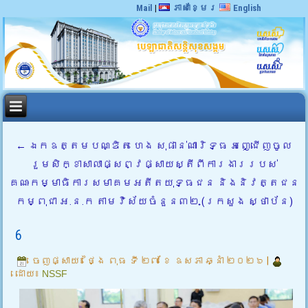
Mail
|
ភាសាខ្មែរ
English
←
ឯកឧត្តមបណ្ឌិត ហេង សុផាន់ណារិទ្ធ អញ្ជើញចូល
រួមសិក្ខាសាលាផ្សព្វផ្សាយស្តីពីការងាររបស់
គណៈកម្មាធិការសមាគមអតីតយុទ្ធជន និងនិវត្តជន
កម្ពុជា អ.ន.ក តាមវិស័យចំនួន៣២ (ក្រសួង ស្ថាប័ន)
6
ចេញផ្សាយ៖
ថ្ងៃ ពុធ ទី ២៧ ខែ ឧសភា ឆ្នាំ ២០២៦
|
ដោយ៖
NSSF