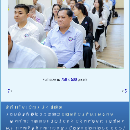
Full size is
750 × 500
pixels
7
»
«
5
ទំព័រដើម
|
សំណួរ និង ចំលើយ
រក្សាសិទ្ធិ © ២០១៤ ដោយ​
បេឡាជាតិសន្តិសុខសង្គម
ស្នាក់ការកណ្តាល
៖ ផ្លូវបេតុង សង្កាត់ឃ្មួញ ខណ្ឌសែន
សុខ រាជធានីភ្នំពេញ។ លេខទូរស័ព្ទ ៖ ០២៣ ២៦០ ០០១ /