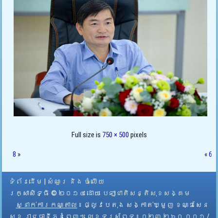
Full size is
750 × 500
pixels
8
»
«
6
ទំព័រដើម
|
សំណួរ និង ចំលើយ
រក្សាសិទ្ធិ © ២០១៤ ដោយ​
បេឡាជាតិសន្តិសុខសង្គម
ស្នាក់ការកណ្តាល
៖ ផ្លូវបេតុង សង្កាត់ឃ្មួញ ខណ្ឌសែន
សុខ រាជធានីភ្នំពេញ។ លេខទូរស័ព្ទ ៖ ០២៣ ២៦០ ០០១ /