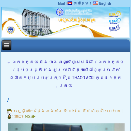
Mail
|
ភាសាខ្មែរ
English
←
ឯកឧត្តម ម៉េង ហុង អញ្ជើញអមដំណើរឯកឧត្តម
រដ្ឋមន្ត្រី ហេង សួរ ចុះពិនិត្យមើលខ្សែច្រវាក់
ផលិតកម្មរបស់ក្រុមហ៊ុន THACO AGRI ក្នុងខេត្ត
ក្រចេះ
7
ចេញផ្សាយ៖
ថ្ងៃ អង្គារ ទី ០២ ខែ មិថុនា ឆ្នាំ ២០២៦
|
ដោយ៖
NSSF