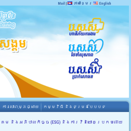
Mail
|
ភាសាខ្មែរ
English
ការបោះពុម្ភផ្សាយ
កម្មវិធី និងទម្រង់បែបបទ
ង្គម និងអភិបាលកិច្ច (ESG)​ និងការវិនិយោគប្រកបដោយ