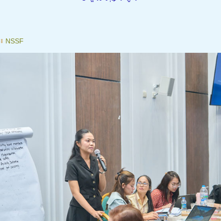
៖
NSSF