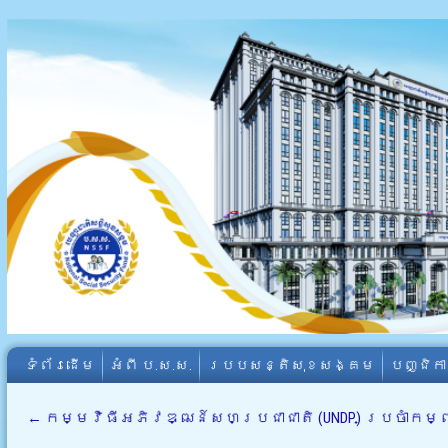
ទំព័រដើម
អំពី​ ប.ស.ស.
របបសន្តិសុខសង្គម
បញ្ជិក
←
កម្មវិធីអភិវឌ្ឍន៍សហប្រជាជាតិ (UNDP) ប្រចាំកម្