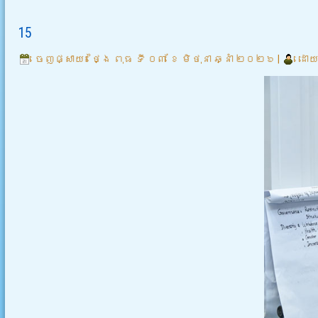
15
ចេញផ្សាយ៖
ថ្ងៃ ពុធ ទី ០៣ ខែ មិថុនា ឆ្នាំ ២០២៦
|
ដោយ