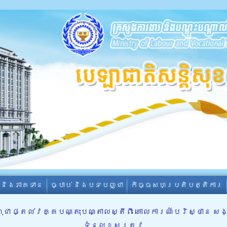
ា និងភាគទាន
ច្បាប់ និងបទបញ្ជា
កិច្ចសហប្រតិបត្តិការ
ពុជា ផ្តល់វគ្គបណ្តុះបណ្តាលស្តីពី គោលការណ៍បរិស្ថាន ស
ទំនួលខុសត្រូវ