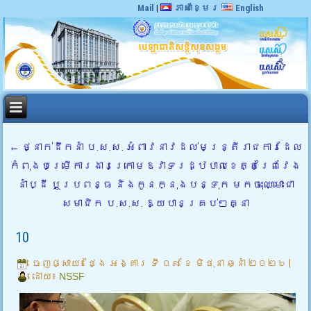
Mail
|
ភាសាខ្មែរ
English
←
ថ្នាក់ដឹកនាំ ប.ស.ស. អំពាវនាវដល់មន្ត្រីរាជការដែល
កំពុងបម្រើការងារក្រោមឱវាទរដ្ឋបាលខេត្តព្រៃវែង
នាំប្ដី ឬប្រពន្ធ និងកូនក្នុងបន្ទុក មកចុះឈ្មោះជា
សមាជិក ប.ស.ស. ឱ្យបានគ្រប់ៗគ្នា
10
ចេញផ្សាយ៖
ថ្ងៃ អង្គារ ទី ០៩ ខែ មិថុនា ឆ្នាំ ២០២៦
|
ដោយ៖
NSSF