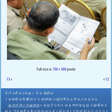
Full size is
750 × 500
pixels
13
»
«
12
ទំព័រដើម
|
សំណួរ និង ចំលើយ
រក្សាសិទ្ធិ © ២០១៤ ដោយ​
បេឡាជាតិសន្តិសុខសង្គម
ស្នាក់ការកណ្តាល
៖ ផ្លូវបេតុង សង្កាត់ឃ្មួញ ខណ្ឌសែន
សុខ រាជធានីភ្នំពេញ។ លេខទូរស័ព្ទ ៖ ០២៣ ២៦០ ០០១ /