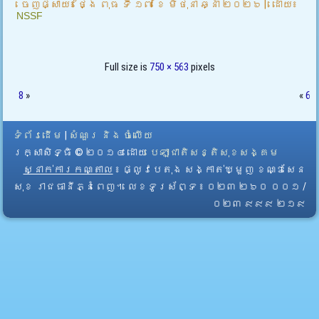
ចេញផ្សាយ៖
ថ្ងៃ ពុធ ទី ១៧ ខែ មិថុនា ឆ្នាំ ២០២៦
|
ដោយ៖
NSSF
Full size is
750 × 563
pixels
8
»
«
6
ទំព័រដើម
|
សំណួរ និង ចំលើយ
រក្សាសិទ្ធិ © ២០១៤ ដោយ​
បេឡាជាតិសន្តិសុខសង្គម
ស្នាក់ការកណ្តាល
៖ ផ្លូវបេតុង សង្កាត់ឃ្មួញ ខណ្ឌសែន
សុខ រាជធានីភ្នំពេញ។ លេខទូរស័ព្ទ ៖ ០២៣ ២៦០ ០០១ /
០២៣ ៩៩៩ ២១៩