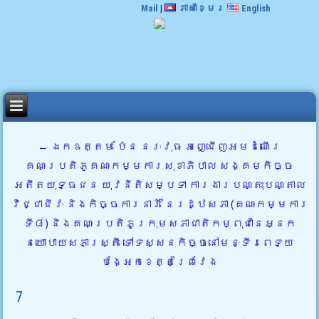
Mail
|
ភាសាខ្មែរ
English
←
ឯកឧត្តម ប៉ែន នរៈវុធ អញ្ជើញអមដំណើរ
គណៈប្រតិភូគណៈកម្មការសុខាភិបាល សង្គមកិច្ច
អតីតយុទ្ធជន យុវនីតិសម្បទា ការងារបណ្តុះបណ្តាល
វិជ្ជាជីវៈ និងកិច្ចការនារី នៃរដ្ឋសភា (គណៈកម្មការ
ទី៨) និងគណៈប្រតិភូក្រុមសភាជាតិកម្ពុជានៃអ្នក
នយោបាយសភាស្ត្រី ទៅទស្សនកិច្ចនៅមន្ទីរពេទ្យ
បង្អែកខេត្តព្រៃវែង
7