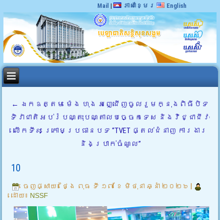
Mail
|
ភាសាខ្មែរ
English
←
ឯកឧត្តម ម៉េង ហុង អញ្ជើញចូលរួមក្នុងពិធីបិទ
ទិវាជាតិអប់រំបណ្តុះបណ្តាលបច្ចេកទេស និងវិជ្ជាជីវៈ
លើកទី៩ ក្រោមប្រធានបទ “TVET ផ្តល់ជំនាញ ការងារ
និងប្រាក់ចំណូល”
10
ចេញផ្សាយ៖
ថ្ងៃ ពុធ ទី ១៧ ខែ មិថុនា ឆ្នាំ ២០២៦
|
ដោយ៖
NSSF