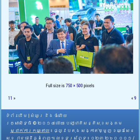
Full size is
750 × 500
pixels
11
»
«
9
ទំព័រដើម
|
សំណួរ និង ចំលើយ
រក្សាសិទ្ធិ © ២០១៤ ដោយ​
បេឡាជាតិសន្តិសុខសង្គម
ស្នាក់ការកណ្តាល
៖ ផ្លូវបេតុង សង្កាត់ឃ្មួញ ខណ្ឌសែន
សុខ រាជធានីភ្នំពេញ។ លេខទូរស័ព្ទ ៖ ០២៣ ២៦០ ០០១ /