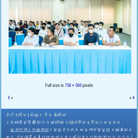
Full size is
750 × 500
pixels
6
»
«
4
ទំព័រដើម
|
សំណួរ និង ចំលើយ
រក្សាសិទ្ធិ © ២០១៤ ដោយ​
បេឡាជាតិសន្តិសុខសង្គម
ស្នាក់ការកណ្តាល
៖ ផ្លូវបេតុង សង្កាត់ឃ្មួញ ខណ្ឌសែន
សុខ រាជធានីភ្នំពេញ។ លេខទូរស័ព្ទ ៖ ០២៣ ២៦០ ០០១ /