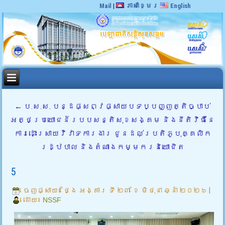
Mail
|
ភាសាខ្មែរ
English
←
ប.ស.ស. បន្ដផ្សព្វផ្សាយបទប្បញ្ញត្តិច្បាប់
អត្ថប្រយោជន៍របបសន្តិសុខសង្គម និងនីតិវិធីនៃ
ការដោះស្រាយវិវាទការងារ ជូនដល់ប្រតិភូបុគ្គលិក
រដ្ឋបាល និងតំណាងកម្មករនិយោជិត
5
ចេញផ្សាយ៖
ថ្ងៃ អង្គារ ទី ២៣ ខែ មិថុនា ឆ្នាំ ២០២៦
|
ដោយ៖
NSSF