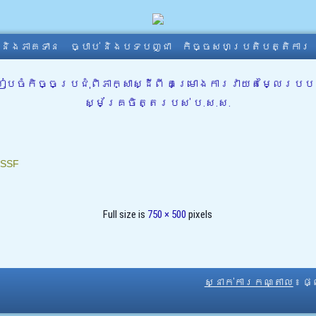
ា និងភាគទាន
ច្បាប់ និងបទបញ្ជា
កិច្ចសហប្រតិបត្តិការ
ៈ រៀបចំកិច្ចប្រជុំពិភាក្សាស្ដីពី គម្រោងការវាយតម្ល
ស្ម័គ្រចិត្តរបស់ ប.ស.ស.
SSF
Full size is
750 × 500
pixels
ស្នាក់ការកណ្តាល
៖ ផ