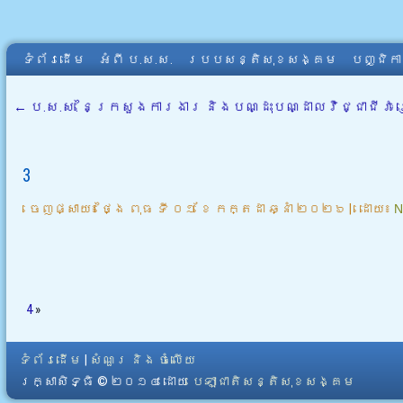
ទំព័រដើម
អំពី​ ប.ស.ស.
របបសន្តិសុខសង្គម
បញ្ជិក
←
ប.ស.ស. នៃក្រសួងការងារ និងបណ្ដុះបណ្ដាលវិជ្ជាជីវ
3
ចេញផ្សាយ៖
ថ្ងៃ ពុធ ទី ០១ ខែ កក្តដា ឆ្នាំ ២០២៦
|
ដោយ៖
N
4
»
ទំព័រដើម
|
សំណួរ និង ចំលើយ
រក្សាសិទ្ធិ © ២០១៤ ដោយ​
បេឡាជាតិសន្តិសុខសង្គម