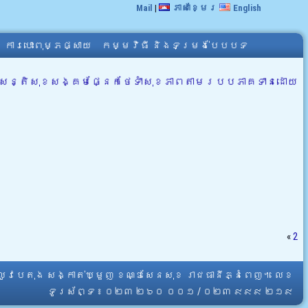
Mail
|
ភាសាខ្មែរ
English
ការបោះពុម្ភផ្សាយ
កម្មវិធី និងទម្រង់បែបបទ
ៃរបបសន្តិសុខសង្គមផ្នែកថែទាំសុខភាពតាមរបបភាគទានដោយ
«
2
្លូវបេតុង សង្កាត់ឃ្មួញ ខណ្ឌសែនសុខ រាជធានីភ្នំពេញ។ លេខ
ទូរស័ព្ទ ៖ ០២៣ ២៦០ ០០១ / ០២៣ ៩៩៩ ២១៩