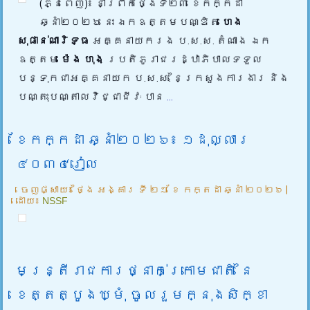
(ភ្នំពេញ)៖ នាព្រឹកថ្ងៃទី២៣ ខែកក្កដា
ឆ្នាំ២០២៦ នេះ ឯកឧត្តមបណ្ឌិត
ហេង
សុផាន់ណារិទ្ធ
អគ្គនាយករង ប.ស.ស. តំណាង ឯក
ឧត្តម
ម៉េង ហុង
ប្រតិភូរាជរដ្ឋាភិបាលទទួល
បន្ទុកជាអគ្គនាយក ប.ស.ស. នៃក្រសួងការងារ និង
បណ្តុះបណ្តាលវិជ្ជាជីវៈ បាន
...
ខែកក្កដា ឆ្នាំ២០២៦៖ ១ដុល្លារ
៤០៣៤រៀល
ចេញផ្សាយ៖
ថ្ងៃ អង្គារ ទី ២១ ខែ កក្តដា ឆ្នាំ ២០២៦
|
ដោយ៖
NSSF
មន្ត្រីរាជការថ្នាក់ក្រោមជាតិ នៃ
ខេត្តត្បូងឃ្មុំ ចូលរួមក្នុងសិក្ខា