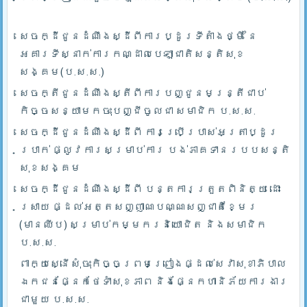
សេចក្ដីជូនដំណឹងស្ដីពីការប្ដូរទីតាំងថ្មី នៃ
អគារទីស្នាក់ការកណ្ដាលបេឡាជាតិសន្តិសុខ
សង្គម(ប.ស.ស.)
សេចក្តីជូនដំណឹងស្តីពីការបញ្ជូនមន្រ្តីជាប់
កិច្ចសន្យាមកចុះបញ្ជីចូលជា សមាជិក ប.ស.ស.
សេចក្ដីជូនដំណឹងស្ដីពី ការប្រើប្រាស់អត្រាប្ដូរ
ប្រាក់ ផ្លូវការសម្រាប់ការ បង់ភាគទានរបបសន្តិ
សុខសង្គម
សេចក្ដីជូនដំណឹងស្ដីពី បន្តការត្រួតពិនិត្យ ដោះ
ស្រាយ ផ្ដល់អត្តសញ្ញាណបណ្ណសញ្ជាតិខ្មែរ
(មានឈីប) សម្រាប់កម្មករនិយោជិត និងសមាជិក
ប.ស.ស.
ពាក្យស្នើសុំចុះកិច្ចព្រមព្រៀងផ្ដល់សេវាសុខាភិបាល
ឯកជនផ្នែកថែទាំសុខភាព និងផ្នែកហានិភ័យការងារ
ជាមួយ ប.ស.ស.