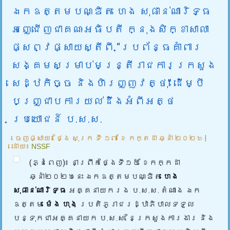
ឯកឧត្តមបណ្ឌិត ហេង សុផាន់ណារិទ្ធ
អញ្ជើញជាគណៈអធិបតី ក្នុងសិក្ខាសាលា
ផ្សព្វផ្សាយស្តីពី “ប្រព័ន្ធគាំពារ
សង្គមសម្រាប់មន្ត្រីរាជការក្រសួង
សេដ្ឋកិច្ច និងហិរញ្ញវត្ថុ” ដើម្បី
បញ្ជ្រាបការយល់ដឹងអំពីអត្ថ
ប្រយោជន៍ ប.ស.ស.
ចេញផ្សាយ៖
ថ្ងៃ សុក្រ ទី ១៧ ខែ កក្តដា ឆ្នាំ ២០២៦
|
ដោយ៖
NSSF
(ភ្នំពេញ)៖ នាព្រឹកថ្ងៃទី១៥ ខែកក្កដា
ឆ្នាំ២០២៦នេះ ឯកឧត្តមបណ្ឌិត
ហេង
សុផាន់ណារិទ្ធ
អគ្គនាយករង ប.ស.ស. តំណាង ឯក
ឧត្តម
ម៉េង ហុង
ប្រតិភូរាជរដ្ឋាភិបាលទទួល
បន្ទុកជាអគ្គនាយក ប.ស.ស. នៃក្រសួងការងារ និង