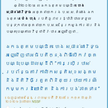
ឆ្នាំ២០២៦ នេះ ឯកឧត្តមបណ្ឌិត
ហេង
សុផាន់ណារិទ្ធ
អគ្គនាយករង ប.ស.ស. តំណាង ឯក
ឧត្តម
ម៉េង ហុង
ប្រតិភូរាជរដ្ឋាភិបាលទទួល
បន្ទុកជាអគ្គនាយក ប.ស.ស. នៃក្រសួងការងារ និង
បណ្តុះបណ្តាលវិជ្ជាជីវៈ បានអញ្ជើញជា
...
ឯកឧត្តមបណ្ឌិត ហេង សុផាន់ណារិទ្ធ
អញ្ជើញជាអធិបតីក្នុងពិធីបើកវគ្គ
បណ្ដុះបណ្ដាលស្ដីពី “ការប្រើប្រាស់
ប្រព័ន្ធតាវកាលិកសន្តិសុខសង្គម
និងនីតិវិធីត្រួតពិនិត្យរបាយការណ៍
កម្មករនិយោជិត និងការបង់ភាគទាន”
ចេញផ្សាយ៖
ថ្ងៃ ព្រហស្បតិ៍ ទី ២៣ ខែ កក្តដា ឆ្នាំ
២០២៦
|
ដោយ៖
NSSF