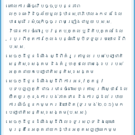
គោលការណ៍ធ្វើបច្ចុប្បន្នភាព
លក្ខណៈវិនិច្ឆ័យមួលដ្ឋានសុខាភិបាលឯកជន ដែល
បានស្នើរសុំចុះកិច្ចព្រមព្រៀងជាមួយ ប.ស.ស.
វិធានការចំពោះរូបវន្តបុគ្គល ឫនីតិបុគ្គល ដែល
ប្រព្រឹត្តការក្លែងបន្លំដើម្បីទទួលប្រយោជន៍ពី
ប.ស.ស.
សេចក្ដីជូនដំណឹង ស្ដីពីគំរូត្រាមូល របស់បេឡាជាតិ
សន្តិសុខសង្គម និងគំរូហត្ថលេខាសង្ខេប របស់
អគ្គនាយកបេឡាជាតិសន្តិសុខសង្គម
សេចក្ដីជូនដំណឹងស្ដីពី ការអនុវត្តនូវ
បទបញ្ញត្តិ ជាធរមានចំពោះសហគ្រាស គ្រឹះស្ថានដែល
យឺតយូរក្នុងការបង់ភាគទាន និងការផ្ដល់ របាយ
ការណ៍ចំនួនកម្មករនិយោជិត (ទម្រង់ ២.០១) មក
បេឡាជាតិសន្តិសុខសង្គម(ប.ស.ស.)
សេចក្ដីជូនដំណឹងស្ដីពី លេខទូរសព្ទ និងឈ្មោះ
មន្រ្តីនៃអគ្គនាយកដ្ឋានអត្តសញ្ញាណកម្ម