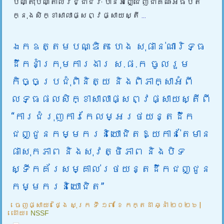
បណ្តុះបណ្តាលវិជ្ជាជីវៈ បានអញ្ជើញជាគណៈអធិបតី
ក្នុងសិក្ខាសាលាផ្សព្វផ្សាយស្តី
...
ឯកឧត្តមបណ្ឌិត ហេង សុផាន់ណារិទ្ធ
ដឹកនាំក្រុមការងារ ស.ផ.ក ចូលរួម
កិច្ចប្រជុំពិនិត្យ និងពិភាក្សាអំពី
លទ្ធផលសិក្ខាសាលាផ្សព្វផ្សាយស្តីពី
“ការជំរុញការកែលម្អរថយន្តដឹក
ជញ្ជូនកម្មករនិយោជិតឱ្យកាន់តែមាន
ផាសុកភាព និងសុវត្ថិភាព និងបិទ
ស្ទីកគ័រសម្គាល់រថយន្តដឹកជញ្ជូន
កម្មករនិយោជិត”
ចេញផ្សាយ៖
ថ្ងៃ សុក្រ ទី ១៧ ខែ កក្តដា ឆ្នាំ ២០២៦
|
ដោយ៖
NSSF