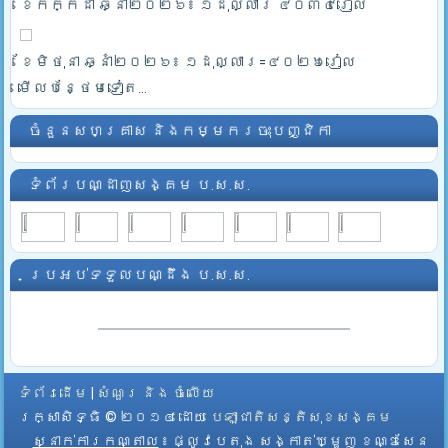
ខែកក្កដា ឆ្នាំ២០២៦៖ ១ដុល្លារ ៤០៣៤រៀល
ខែមិថុនា ឆ្នាំ២០២៦៖ ១ដុល្លារ=៤០២៦រៀល
មើលបន្ថែមទៀត...
ចំនួនសហគ្រាស និងកម្មករចុះបញ្ជិកា
ទំព័របណ្ដាញសង្គម ប.ស.ស.
ប្រអប់ទទួលបណ្ដឹង ប.ស.ស.
ទំព័រដើម
|
សំណួរ និង ចំលើយ
រក្សាសិទ្ធិ © ២០១៤ ដោយ​
បេឡាជាតិសន្តិសុខសង្គម
ស្នាក់ការកណ្តាល
៖ ផ្លូវបេតុង សង្កាត់ឃ្មួញ ខណ្ឌសែន