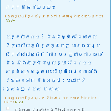
កក្កដា ឆ្នាំ២០២៦
ចេញផ្សាយ៖
ថ្ងៃ ច័ន្ទ ទី ០៣ ខែ សីហា ឆ្នាំ ២០២៦
|
ដោយ៖
NSSF
បុគ្គលិកអប់រំ និងនិស្សិត នៃសាកល
វិទ្យាល័យភូមិន្ទភ្នំពេញ បានចូលរួម
សិក្ខាសាលាស្តីពី “ការបញ្ជ្រាបការយល់
ដឹង អំពីសិទ្ធិជាមូលដ្ឋាន នៃរបប
សន្តិសុខសង្គម” ដើម្បីស្វែងយល់ពី
វឌ្ឍនភាព និងអត្ថប្រយោជន៍
ផ្សេងៗ របស់ ប.ស.ស.
ចេញផ្សាយ៖
ថ្ងៃ សុក្រ ទី ២៤ ខែ កក្តដា ឆ្នាំ ២០២៦
|
ដោយ៖
NSSF
ភ្នំពេញ៖ នារសៀលថ្ងៃទី២៣ ខែកក្កដា