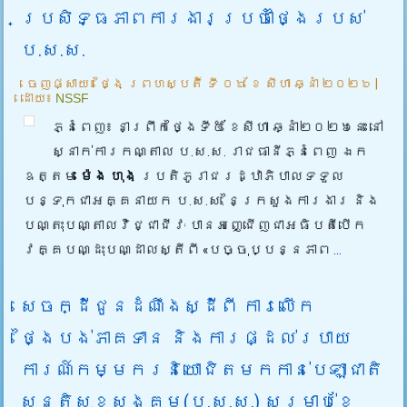
ប្រសិទ្ធភាពការងារប្រចាំថ្ងៃរបស់
ប.ស.ស.
ចេញផ្សាយ៖
ថ្ងៃ ព្រហស្បតិ៍ ទី ០៦ ខែ សីហា ឆ្នាំ ២០២៦
|
ដោយ៖
NSSF
ភ្នំពេញ៖ នាព្រឹកថ្ងៃទី៥ ខែសីហា ឆ្នាំ២០២៦នេះ នៅ
ស្នាក់ការកណ្តាល ប.ស.ស. រាជធានីភ្នំពេញ ឯក
ឧត្តម
ម៉េង ហុង
ប្រតិភូរាជរដ្ឋាភិបាលទទួល
បន្ទុកជាអគ្គនាយក ប.ស.ស. នៃក្រសួងការងារ និង
បណ្តុះបណ្តាលវិជ្ជាជីវៈ បានអញ្ជើញជាអធិបតីបើក
វគ្គបណ្ដុះបណ្ដាលស្តីពី «បច្ចុប្បន្នភាព
...
សេចក្ដីជូនដំណឹងស្ដីពី ការលើក
ថ្ងៃបង់ភាគទាន និងការផ្ដល់របាយ
ការណ៍កម្មករនិយោជិតមកកាន់បេឡាជាតិ
សន្តិសុខសង្គម(ប.ស.ស.) សម្រាប់ខែ