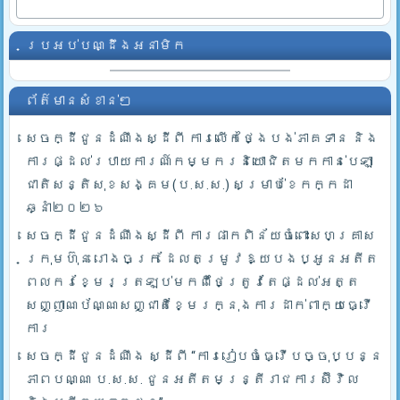
ប្រអប់បណ្ដឹងអនាមិក
ព័ត៌មានសំខាន់ៗ
សេចក្ដីជូនដំណឹងស្ដីពី ការលើកថ្ងៃបង់ភាគទាន និង
ការផ្ដល់របាយការណ៍កម្មករនិយោជិតមកកាន់បេឡា
ជាតិសន្តិសុខសង្គម(ប.ស.ស.) សម្រាប់ខែកក្កដា
ឆ្នាំ២០២៦
សេចក្ដីជូនដំណឹងស្ដីពី ការផាកពិន័យចំពោះសហគ្រាស
ក្រុមហ៊ុន រោងចក្រ ដែលតម្រូវឱ្យបងប្អូនអតីត
ពលករខ្មែរត្រឡប់មកពីថៃត្រូវតែផ្ដល់អត្ត
សញ្ញាណប័ណ្ណសញ្ជាតិខ្មែរក្នុងការដាក់ពាក្យធ្វើ
ការ
សេចក្ដីជូនដំណឹង ស្ដីពី “ការរៀបចំធ្វើបច្ចុប្បន្ន
ភាពបណ្ណ ប.ស.ស. ជូនអតីតមន្ត្រីរាជការស៊ីវិល