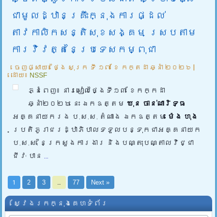
ជាមូលដ្ឋានគ្រឹះក្នុងការផ្ដល់
តាវកាលិកសន្តិសុខសង្គម ស្របតាម
ការវិវត្តនៃប្រទេសកម្ពុជា
ចេញផ្សាយ៖
ថ្ងៃ សុក្រ ទី ១៧ ខែ កក្តដា ឆ្នាំ ២០២៦
|
ដោយ៖
NSSF
ភ្នំពេញ៖ នារសៀលថ្ងៃទី១៣ ខែកក្កដា
ឆ្នាំ២០២៦ នេះ ឯកឧត្តម
ឃុន ចាន់ណារិទ្ធ
អគ្គនាយករង ប.ស.ស. តំណាង ឯកឧត្តម
ម៉េង ហុង
ប្រតិភូរាជរដ្ឋាភិបាលទទួលបន្ទុកជាអគ្គនាយក
ប.ស.ស. នៃក្រសួងការងារ និងបណ្តុះបណ្តាលវិជ្ជា
ជីវៈ បាន
...
1
2
3
…
77
Next »
ស្វែងរកក្នុងគេហទំព័រ