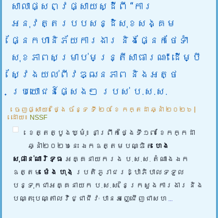
សាលាផ្សព្វផ្សាយស្ដីពី “ការ
អនុវត្តរបបសន្ដិសុខសង្គម
ផ្នែកហានិភ័យការងារ និងផ្នែកថែទាំ
សុខភាពសម្រាប់មន្រ្តីសាធារណៈ” ដើម្បី
ស្វែងយល់ពីវឌ្ឍនភាព និងអត្ថ
ប្រយោជន៍ផ្សេងៗ របស់ ប.ស.ស.
ចេញផ្សាយ៖
ថ្ងៃ ច័ន្ទ ទី ២០ ខែ កក្តដា ឆ្នាំ ២០២៦
|
ដោយ៖
NSSF
ខេត្តត្បូងឃ្មុំ៖ នាព្រឹកថ្ងៃទី១៧ ខែកក្កដា
ឆ្នាំ២០២៦នេះ ឯកឧត្តមបណ្ឌិត
ហេង
សុផាន់ណារិទ្ធ
អគ្គនាយករង ប.ស.ស. តំណាងឯក
ឧត្តម
ម៉េង ហុង
ប្រតិភូរាជរដ្ឋាភិបាលទទួល
បន្ទុកជាអគ្គនាយក ប.ស.ស. នៃក្រសួងការងារ និង
បណ្តុះបណ្តាលវិជ្ជាជីវៈ បានអញ្ជើញជាសហ
...