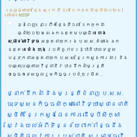
ចេញផ្សាយ៖
ថ្ងៃ សុក្រ ទី ១៧ ខែ កក្តដា ឆ្នាំ ២០២៦
|
ដោយ៖
NSSF
ភ្នំពេញ៖ នាព្រឹកថ្ងៃទី១៣ ខែកក្កដា
ឆ្នាំ២០២៦នេះ ឯកឧត្តមបណ្ឌិត
ហេង
សុផាន់ណារិទ្ធ
អគ្គនាយករង ប.ស.ស. តំណាង ឯក
ឧត្តម
ម៉េង ហុង
ប្រតិភូរាជរដ្ឋាភិបាលទទួល
បន្ទុកជាអគ្គនាយក ប.ស.ស. នៃក្រសួងការងារ និង
បណ្តុះបណ្តាលវិជ្ជាជីវៈ បានដឹកនាំមន្ត្រី
បច្ចេកទេសចូលរួមកិច្ចប្រជុំកម្រិត
...
ថ្នាក់ដឹកនាំ និងមន្ត្រីជំនាញ ប.ស.ស.
ចុះទស្សនកិច្ចសិក្សានៅវិទ្យាស្ថានជាតិ
ស្ថិតិ នៃក្រសួងផែនការ ដើម្បីសិក្សា
ស្វែងយល់អំពីទិន្នន័យពាក់ព័ន្ធនឹង
ស្ថិតិផ្លូវការរបស់ជាតិ សម្រាប់ធ្វើ