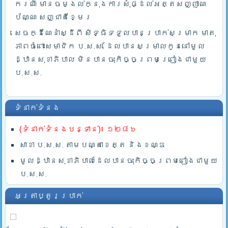
ករណី មានចម្ងល់ក្នុងការសុំផ្ដល់អត្តសញ្ញាណ
ប័ណ្ណ សញ្ជាតិខ្មែរ
សេចក្ដីណែនាំស្ដីពី សិទ្ធិទទួលបានប្រាក់សម្រាក មាតុ
ភាពចំពោះសមាជិក ប.ស.ស. ដែលបានសម្រាលកូននៅមូល
ដ្ឋានសុខាភិបាល មិនបានចុះកិច្ចព្រមព្រៀងជាមួយ
ប.ស.ស.
ទំនាក់ទំនង
(ទំនាក់ទំនងបន្ទាន់)៖ ១២៨៦
សាខា ប.ស.ស. តាមបណ្តាខេត្ត និងខណ្ឌ
មូលដ្ឋានសុខាភិបាលដែលបានចុះកិច្ចព្រមពៀងជាមួយ
ប.ស.ស.
អត្រាប្តូរប្រាក់