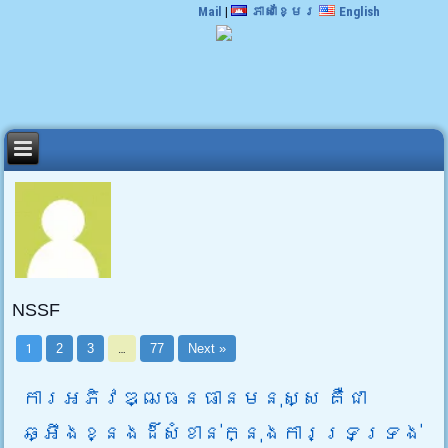
Mail
|
ភាសាខ្មែរ
English
NSSF
1
2
3
…
77
Next »
ការអភិវឌ្ឍធនធានមនុស្ស គឺជា
ឆ្អឹងខ្នងដ៏សំខាន់ក្នុងការទ្រទ្រង់