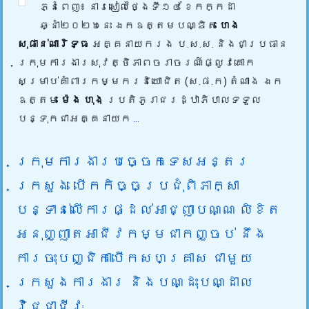
ភ្នំពេញ៖ នារសៀលថ្ងៃទី១៤ ខែកក្កដា
ឆ្នាំ២០២៦នេះ ឯកឧត្តមបណ្ឌិត
ហេង
សុផាន់ណារិទ្ធ
អគ្គនាយករង ប.ស.ស. និងជាប្រធាន
ក្រុមការងារសុវត្ថិភាពចរាចរណ៍ផ្លូវគោក
សម្រាប់គាំពារកម្មករនិយោជិត (ស.ផ.ក) តំណាង ឯក
ឧត្តម
ម៉េង ហុង
ប្រតិភូរាជរដ្ឋាភិបាលទទួល
បន្ទុកជាអគ្គនាយក
...
ក្រុមការងារបច្ចេកទេសអន្តរ
ក្រសួង បើកកិច្ចប្រជុំពិភាក្សា
បន្ទាន់លើការផ្ដល់អាជ្ញាបណ្ណ លិខិត
អនុញ្ញាតអាជីវកម្មជាកញ្ចប់ នឹង
ការចុះបញ្ជិកាបើកសហគ្រាស ជាមួយ
ក្រសួងការងារ និងបណ្ដុះបណ្ដាល
វិជ្ជាជីវៈ