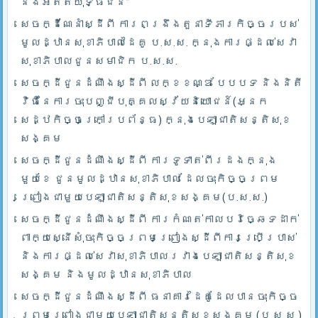
និងអតីតយុទ្ធជន”
សេចក្ដីណែនាំស្ដីពី ការពង្រឹងតួនាទីភារកិច្ចរបស់
មូលដ្ឋានសុខាភិបាលដៃគូ ប.­ស.ស. ក្នុងការផ្ដល់សេវា
សុខាភិបាលជូនសមាជិក ប.ស.ស.
សេចក្ដីជូនដំណឹងស្ដីពី លក្ខខណ្ឌ បែបបទ និងនិតី
វិធីនៃការចុះបញ្ជីបុគ្គលស្វ័យនិយោជន៍(អ្នក
សេដ្ឋកិច្ចក្រៅប្រព័ន្ធ) ក្នុងបេឡាជាតិសន្តិសុខ
សង្គម
សេចក្ដីជូនដំណឹងស្ដីពី ការទូទាត់ពីរដងក្នុង
មួយខែ ជូនមូលដ្ឋានសុខាភិបាល ដែលចុះកិច្ចព្រម
ព្រៀងជាមួយបេឡាជាតិសន្តិសុខសង្គម(ប.ស.ស.)
សេចក្ដីជូនដំណឹងស្ដីពី ការកំណត់កាលបរិច្ឆេទដាក់
ពាក្យស្នើសុំចុះកិច្ចព្រមព្រៀងស្ដីពីការប្រើប្រាស់
និងការផ្ដល់សេវាសុខាភិបាលរវាងបេឡាជាតិសន្តិសុខ
សង្គម និងមូលដ្ឋានសុខាភិបាល
សេចក្ដីជូនដំណឹងស្ដីពី ធនាគារដៃគូដែលបានចុះកិច្ច
ព្រមព្រៀងជាមួយបេឡាជាតិសន្តិសុខសង្គម (ប.ស.ស.)