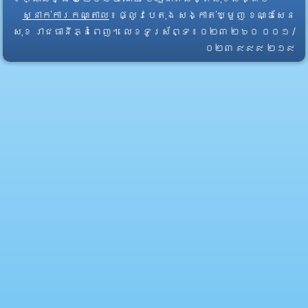
ស្នាក់ការកណ្តាល
៖ ផ្លូវបេតុង សង្កាត់ឃ្មួញ ខណ្ឌសែន
សុខ រាជធានីភ្នំពេញ។ លេខទូរស័ព្ទ ៖ ០២៣ ២៦០ ០០១ /
០២៣ ៩៩៩ ២១៩