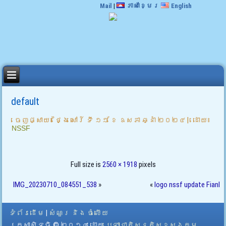
Mail
|
ភាសាខ្មែរ
English
default
ចេញផ្សាយ៖
ថ្ងៃ សៅរ៍ ទី ១១ ខែ ឧសភា ឆ្នាំ ២០២៤
|
ដោយ៖
NSSF
Full size is
2560 × 1918
pixels
IMG_20230710_084551_538
»
«
logo nssf update Fianl
ទំព័រដើម
|
សំណួរ និង ចំលើយ
រក្សាសិទ្ធិ © ២០១៤ ដោយ​
បេឡាជាតិសន្តិសុខសង្គម