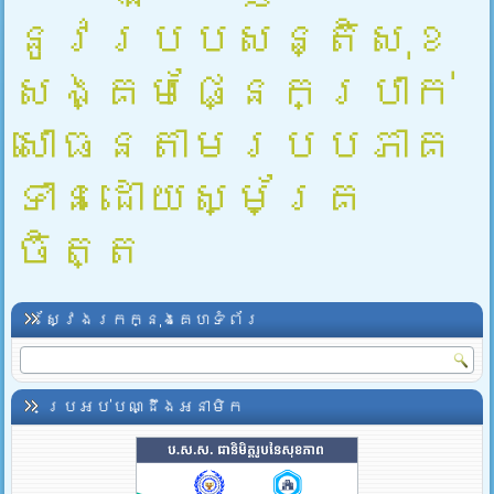
នូវរបបសន្តិសុខ
សង្គមផ្នែកប្រាក់
សោធនតាមរបបភាគ
ទានដោយស្ម័គ្រ
ចិត្ត
ស្វែងរកក្នុងគេហទំព័រ
ប្រអប់បណ្ដឹងអនាមិក