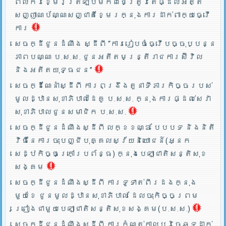
ពលករខ្មែរត្រឡប់មកពីថៃត្រូវតែផ្ដល់អត្ត
សញ្ញាណប័ណ្ណសញ្ជាតិខ្មែរក្នុងការដាក់ពាក្យធ្វើ
ការ
សេចក្ដីជូនដំណឹង ស្ដីពី “ការរៀបចំធ្វើបច្ចុប្បន្ន
ភាពបណ្ណ ប.ស.ស. ជូនអតីតមន្ត្រីរាជការស៊ីវិល
និងអតីតយុទ្ធជន”
សេចក្ដីណែនាំស្ដីពី ការពង្រឹងតួនាទីភារកិច្ចរបស់
មូលដ្ឋានសុខាភិបាលដៃគូ ប.­ស.ស. ក្នុងការផ្ដល់សេវា
សុខាភិបាលជូនសមាជិក ប.ស.ស.
សេចក្ដីជូនដំណឹងស្ដីពី លក្ខខណ្ឌ បែបបទ និងនិតី
វិធីនៃការចុះបញ្ជីបុគ្គលស្វ័យនិយោជន៍(អ្នក
សេដ្ឋកិច្ចក្រៅប្រព័ន្ធ) ក្នុងបេឡាជាតិសន្តិសុខ
សង្គម
សេចក្ដីជូនដំណឹងស្ដីពី ការទូទាត់ពីរដងក្នុង
មួយខែ ជូនមូលដ្ឋានសុខាភិបាល ដែលចុះកិច្ចព្រម
ព្រៀងជាមួយបេឡាជាតិសន្តិសុខសង្គម(ប.ស.ស.)
សេចក្ដីជូនដំណឹងស្ដីពី ការកំណត់កាលបរិច្ឆេទដាក់