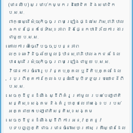
(មានឈីប) សម្រាប់កម្មករនិយោជិត និងសមាជិក
ប.ស.ស.
ពាក្យស្នើសុំចុះកិច្ចព្រមព្រៀងផ្ដល់សេវាសុខាភិបាល
ឯកជនផ្នែកថែទាំសុខភាព និងផ្នែកហានិភ័យការងារ
ជាមួយ ប.ស.ស.
គោលការណ៍ធ្វើបច្ចុប្បន្នភាព
លក្ខណៈវិនិច្ឆ័យមួលដ្ឋានសុខាភិបាលឯកជន ដែល
បានស្នើរសុំចុះកិច្ចព្រមព្រៀងជាមួយ ប.ស.ស.
វិធានការចំពោះរូបវន្តបុគ្គល ឫនីតិបុគ្គល ដែល
ប្រព្រឹត្តការក្លែងបន្លំដើម្បីទទួលប្រយោជន៍ពី
ប.ស.ស.
សេចក្ដីជូនដំណឹង ស្ដីពីគំរូត្រាមូល របស់បេឡាជាតិ
សន្តិសុខសង្គម និងគំរូហត្ថលេខាសង្ខេប របស់
អគ្គនាយកបេឡាជាតិសន្តិសុខសង្គម
សេចក្ដីជូនដំណឹងស្ដីពី ការអនុវត្តនូវ
បទបញ្ញត្តិ ជាធរមានចំពោះសហគ្រាស គ្រឹះស្ថានដែល