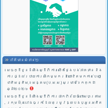
ព័ត៌មានសំខាន់ៗ
សេចក្ដីជូនដំណឹងស្ដីពី ការលើកថ្ងៃបង់ភាគទាន និង
ការផ្ដល់របាយការណ៍កម្មករនិយោជិតមកកាន់បេឡា
ជាតិសន្តិសុខសង្គម(ប.ស.ស.) សម្រាប់ខែកក្កដា
ឆ្នាំ២០២៦
សេចក្ដីជូនដំណឹងស្ដីពី ការផាកពិន័យចំពោះសហគ្រាស
ក្រុមហ៊ុន រោងចក្រ ដែលតម្រូវឱ្យបងប្អូនអតីត