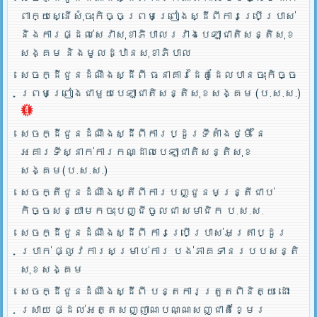
ពាក្យស្នើសុំចុះកិច្ចព្រមព្រៀងស្ដីពីការប្រើប្រាស់
និងការផ្ដល់សេវាសុខាភិបាលរវាងបេឡាជាតិសន្តិសុខ
សង្គម និងមូលដ្ឋានសុខាភិបាល
សេចក្ដីជូនដំណឹងស្ដីពី ធនាគារដៃគូដែលបានចុះកិច្ច
ព្រមព្រៀងជាមួយបេឡាជាតិសន្តិសុខសង្គម (ប.ស.ស.)
សេចក្ដីជូនដំណឹងស្ដីពីការប្ដូរទីតាំងថ្មី នៃ
អគារទីស្នាក់ការកណ្ដាលបេឡាជាតិសន្តិសុខ
សង្គម(ប.ស.ស.)
សេចក្តីជូនដំណឹងស្តីពីការបញ្ជូនមន្រ្តីជាប់
កិច្ចសន្យាមកចុះបញ្ជីចូលជា សមាជិក ប.ស.ស.
សេចក្ដីជូនដំណឹងស្ដីពី ការប្រើប្រាស់អត្រាប្ដូរ
ប្រាក់ ផ្លូវការសម្រាប់ការ បង់ភាគទានរបបសន្តិ
សុខសង្គម
សេចក្ដីជូនដំណឹងស្ដីពី បន្តការត្រួតពិនិត្យ ដោះ
ស្រាយ ផ្ដល់អត្តសញ្ញាណបណ្ណសញ្ជាតិខ្មែរ