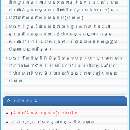
យឺតយូរក្នុងការបង់ភាគទាន និងការផ្ដល់ របាយ
ការណ៍ចំនួនកម្មករនិយោជិត (ទម្រង់ ២.០១) មក
បេឡាជាតិសន្តិសុខសង្គម(ប.ស.ស.)
សេចក្ដីជូនដំណឹងស្ដីពី លេខទូរសព្ទ និងឈ្មោះ
មន្រ្តីនៃអគ្គនាយកដ្ឋានអត្តសញ្ញាណកម្ម
ករណី មានចម្ងល់ក្នុងការសុំផ្ដល់អត្តសញ្ញាណ
ប័ណ្ណ សញ្ជាតិខ្មែរ
សេចក្ដីណែនាំស្ដីពី សិទ្ធិទទួលបានប្រាក់សម្រាក មាតុ
ភាពចំពោះសមាជិក ប.ស.ស. ដែលបានសម្រាលកូននៅមូល
ដ្ឋានសុខាភិបាល មិនបានចុះកិច្ចព្រមព្រៀងជាមួយ
ប.ស.ស.
ទំនាក់ទំនង
(ទំនាក់ទំនងបន្ទាន់)៖ ១២៨៦
សាខា ប.ស.ស. តាមបណ្តាខេត្ត និងខណ្ឌ