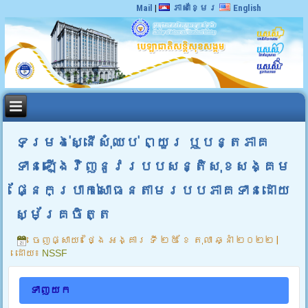
Mail
|
ភាសាខ្មែរ
English
ទម្រង់ស្នើសុំឈប់ ព្យួរ ឬបន្តភាគ
ទានឡើងវិញនូវរបបសន្តិសុខសង្គម
ផ្នែកប្រាក់សោធនតាមរបបភាគទានដោយ
ស្ម័គ្រចិត្ត
ចេញផ្សាយ៖
ថ្ងៃ អង្គារ ទី ២៥ ខែ តុលា ឆ្នាំ ២០២២
|
ដោយ៖
NSSF
ទាញយក