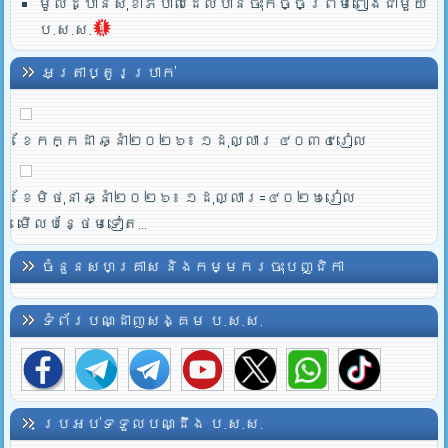
មូលដ្ឋានសុខាភិបាលដែលបានចុះកិច្ចព្រមពៀងជាមួយ
ប.ស.ស.
អត្រាប្តូរប្រាក់
ខែកក្កដា ឆ្នាំ២០២៦៖ ១ដុល្លារ ៤០៣៤រៀល
ខែមិថុនា ឆ្នាំ២០២៦៖ ១ដុល្លារ=៤០២៦រៀល
មើលបន្ថែមទៀត...
ចំនួនសហគ្រាស និងកម្មករចុះបញ្ជិកា
ទំព័របណ្ដាញសង្គម ប.ស.ស.
ប្រអប់ទទួលបណ្ដឹង ប.ស.ស.