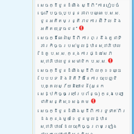
សេចក្ដីជូនដំណឹង ស្ដីពី “ការរៀបចំ
ធ្វើបច្ចុប្បន្នភាពបណ្ណ ប.ស.ស.
ជូនអតីតមន្ត្រីរាជការស៊ីវិល និង
អតីតយុទ្ធជន”
សេចក្ដីណែនាំស្ដីពី ការពង្រឹងតួនាទី
ភារកិច្ចរបស់មូលដ្ឋានសុខាភិបាល
ដៃគូ ប.­ស.ស. ក្នុងការផ្ដល់សេវា
សុខាភិបាលជូនសមាជិក ប.ស.ស.
សេចក្ដីជូនដំណឹងស្ដីពី លក្ខខណ្ឌ
បែបបទ និងនិតីវិធីនៃការចុះបញ្ជី
បុគ្គលស្វ័យនិយោជន៍(អ្នក
សេដ្ឋកិច្ចក្រៅប្រព័ន្ធ) ក្នុងបេឡា
ជាតិសន្តិសុខសង្គម
សេចក្ដីជូនដំណឹងស្ដីពី ការទូទាត់ពីរ
ដងក្នុងមួយខែ ជូនមូលដ្ឋាន
សុខាភិបាល ដែលចុះកិច្ចព្រមព្រៀង