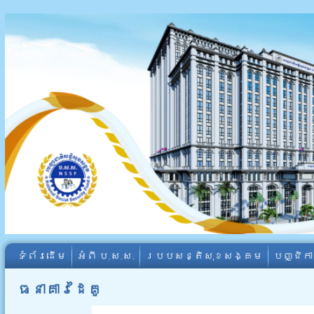
ទំព័រដើម
អំពី​ ប.ស.ស.
របបសន្តិសុខសង្គម
បញ្ជិក
ធនាគារដៃគូ