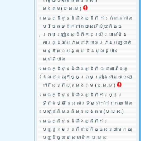
ជាមួយបេឡាជាតិសន្តិសុខ
សង្គម(ប.ស.ស.)
សេចក្ដីជូនដំណឹងស្ដីពី ការកំណត់កាល
បរិច្ឆេទដាក់ពាក្យស្នើសុំចុះកិច្ច
ព្រមព្រៀងស្ដីពីការប្រើប្រាស់និង
ការផ្ដល់សេវាសុខាភិបាលរវាងបេឡាជាតិ
សន្តិសុខសង្គម និងមូលដ្ឋាន
សុខាភិបាល
សេចក្ដីជូនដំណឹងស្ដីពី ធនាគារដៃគូ
ដែលបានចុះកិច្ចព្រមព្រៀងជាមួយបេឡា
ជាតិសន្តិសុខសង្គម (ប.ស.ស.)
សេចក្ដីជូនដំណឹងស្ដីពីការប្ដូរ
ទីតាំងថ្មី នៃអគារទីស្នាក់ការកណ្ដាល
បេឡាជាតិសន្តិសុខសង្គម(ប.ស.ស.)
សេចក្តីជូនដំណឹងស្តីពីការ
បញ្ជូនមន្រ្តីជាប់កិច្ចសន្យាមកចុះ
បញ្ជីចូលជា សមាជិក ប.ស.ស.