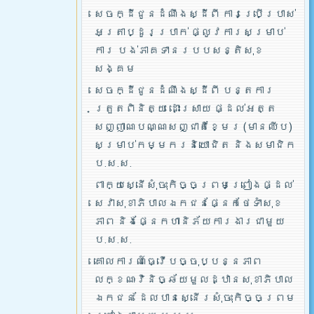
សេចក្ដីជូនដំណឹងស្ដីពី ការប្រើប្រាស់
អត្រាប្ដូរប្រាក់ ផ្លូវការសម្រាប់
ការ បង់ភាគទានរបបសន្តិសុខ
សង្គម
សេចក្ដីជូនដំណឹងស្ដីពី បន្តការ
ត្រួតពិនិត្យ ដោះស្រាយ ផ្ដល់អត្ត
សញ្ញាណបណ្ណសញ្ជាតិខ្មែរ (មានឈីប)
សម្រាប់កម្មករនិយោជិត និងសមាជិក
ប.ស.ស.
ពាក្យស្នើសុំចុះកិច្ចព្រមព្រៀងផ្ដល់
សេវាសុខាភិបាលឯកជនផ្នែកថែទាំសុខ
ភាព និងផ្នែកហានិភ័យការងារជាមួយ
ប.ស.ស.
គោលការណ៍ធ្វើបច្ចុប្បន្នភាព
លក្ខណៈវិនិច្ឆ័យមួលដ្ឋានសុខាភិបាល
ឯកជន ដែលបានស្នើរសុំចុះកិច្ចព្រម