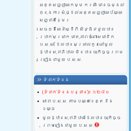
អត្តសញ្ញាណកម្ម ករណី មានចម្ងល់
ក្នុងការសុំផ្ដល់អត្តសញ្ញាណប័ណ្ណ
សញ្ជាតិខ្មែរ
សេចក្ដីណែនាំស្ដីពី សិទ្ធិទទួលបាន
ប្រាក់សម្រាក មាតុភាពចំពោះសមាជិក
ប.ស.ស. ដែលបានសម្រាលកូននៅមូល
ដ្ឋានសុខាភិបាល មិនបានចុះកិច្ចព្រម
ព្រៀងជាមួយ ប.ស.ស.
ទំនាក់ទំនង
(ទំនាក់ទំនងបន្ទាន់)៖ ១២៨៦
សាខា ប.ស.ស. តាមបណ្តាខេត្ត និង
ខណ្ឌ
មូលដ្ឋានសុខាភិបាលដែលបានចុះកិច្ច
ព្រមពៀងជាមួយ ប.ស.ស.