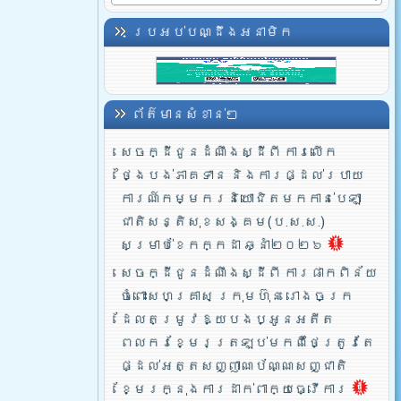
ប្រអប់បណ្ដឹងអនាមិក
ព័ត៌មានសំខាន់ៗ
សេចក្ដីជូនដំណឹងស្ដីពី ការលើក
ថ្ងៃបង់ភាគទាន និងការផ្ដល់របាយ
ការណ៍កម្មករនិយោជិតមកកាន់បេឡា
ជាតិសន្តិសុខសង្គម(ប.ស.ស.)
សម្រាប់ខែកក្កដា ឆ្នាំ២០២៦
សេចក្ដីជូនដំណឹងស្ដីពី ការផាកពិន័យ
ចំពោះសហគ្រាស ក្រុមហ៊ុន រោងចក្រ
ដែលតម្រូវឱ្យបងប្អូនអតីត
ពលករខ្មែរត្រឡប់មកពីថៃត្រូវតែ
ផ្ដល់អត្តសញ្ញាណប័ណ្ណសញ្ជាតិ
ខ្មែរក្នុងការដាក់ពាក្យធ្វើការ