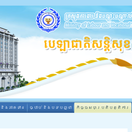
ា និងភាគទាន
ច្បាប់ និងបទបញ្ជា
កិច្ចសហប្រតិបត្តិការ