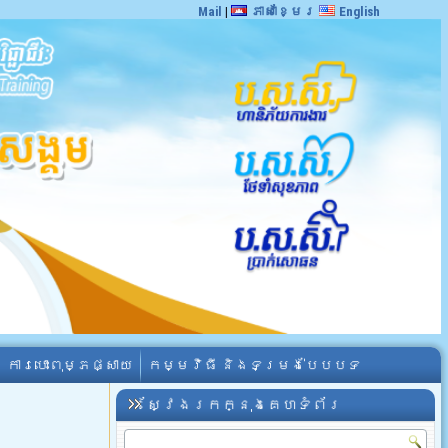
Mail
|
ភាសាខ្មែរ
English
ការបោះពុម្ភផ្សាយ
កម្មវិធី និងទម្រង់បែបបទ
ស្វែងរកក្នុងគេហទំព័រ