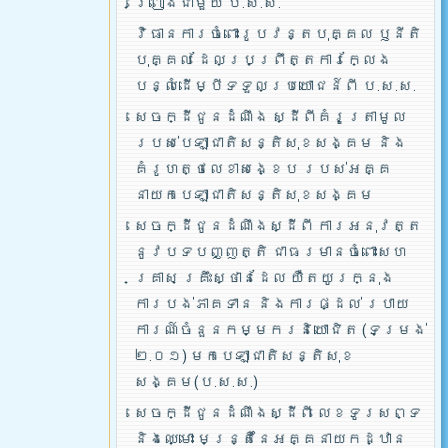
ព្រៀងជាមួយ ប.ស.ស.
វិធានការចំពោះរូបវន្តបុគ្គល ឫនីតិ
បុគ្គល ដែលប្រព្រឹត្តការក្លែង
បន្លំដើម្បីទទួលប្រយោជន៍ពី ប.ស.ស.
សេចក្ដីជូនដំណឹង ស្ដីពីគំរូត្រាមូល
របស់បេឡាជាតិសន្តិសុខសង្គម និង
គំរូហត្ថលេខាសង្ខេប របស់អគ្គ
នាយកបេឡាជាតិសន្តិសុខសង្គម
សេចក្ដីជូនដំណឹងស្ដីពី ការអនុវត្ត
នូវបទបញ្ញត្តិ ជាធរមានចំពោះសហ
គ្រាស គ្រឹះស្ថានដែល យឺតយូរក្នុង
ការបង់ភាគទាន និងការផ្ដល់ របាយ
ការណ៍ចំនួនកម្មករនិយោជិត (ទម្រង់
២.០១) មកបេឡាជាតិសន្តិសុខ
សង្គម(ប.ស.ស.)
សេចក្ដីជូនដំណឹងស្ដីពី លេខទូរសព្ទ
និងឈ្មោះ មន្រ្តីនៃអគ្គនាយកដ្ឋាន