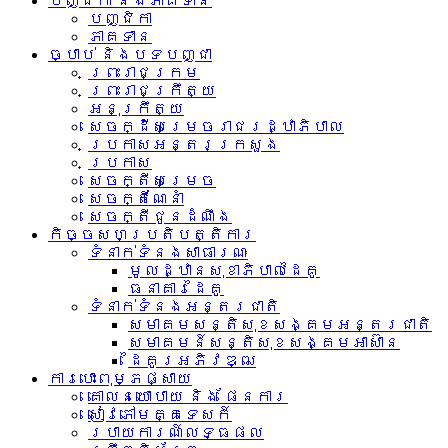
បញ្ជិកា និងភាគទាន
បញ្ជិកា
ភាគទាន
ច្បាប់ និងបទបញ្ជា
ព្រះរាជក្រម
ព្រះរាជក្រឹត្យ
អនុក្រឹត្យ
សេចក្ដីសម្រេចរាជរដ្ឋាភិបាល
ប្រកាសអន្តរក្រសួង
ប្រកាស
សេចក្តីសម្រេច
សេចក្តីណែនាំ
សេចក្តីជូនដំណឹង
កិច្ចសហប្រតិបត្តិការ
ទំនាក់ទំនង​សាធារណៈ
មូលដ្ឋានសុខាភិបាលដៃគូ
ធនាគារដៃគូ
ទំនាក់​ទំនង​អន្តរ​ជាតិ
សមាគមសន្តិសុខសង្គមអន្តរជាតិ
សមាគមន៍សន្តិសុខសង្គមអាស៊ាន​
ដៃគូរអភិវឌ្ឍ
ការបោះពុម្ភផ្សាយ
គោលនយោបាយ និង ផែនការ
សៀវភៅមគ្គទេសក៍
របាយការណ៍លទ្ធផល