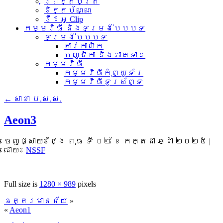
ព្រឹត្តិប័ត្រ
ខិត្តប័ណ្ណ
វីដេអូ Clip
កម្មវិធី និងទម្រង់បែបបទ
ទម្រង់បែបបទ
តាវកាលិក
បញ្ជិកា និងភាគទាន
កម្មវិធី
កម្មវិធីកុំព្យូទ័រ
កម្មវិធីទូរស័ព្ទ
←
សាខា ប.ស.ស.
Aeon3
ចេញផ្សាយ៖
ថ្ងៃ ពុធ ទី ០២ ខែ កក្តដា ឆ្នាំ ២០២៥
|
ដោយ៖
NSSF
Full size is
1280 × 989
pixels
ឧត្តរមានជ័យ
»
«
Aeon1