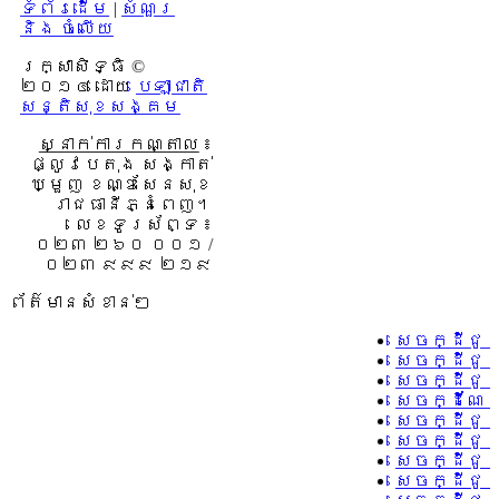
ទំព័រដើម
|
សំណួរ
និង ចំលើយ
រក្សាសិទ្ធិ ©
២០១៤ ដោយ​
បេឡាជាតិ
សន្តិសុខសង្គម
ស្នាក់ការកណ្តាល
៖
ផ្លូវបេតុង សង្កាត់
ឃ្មួញ ខណ្ឌសែនសុខ
រាជធានីភ្នំពេញ។
លេខទូរស័ព្ទ ៖
០២៣ ២៦០ ០០១ /
០២៣ ៩៩៩ ២១៩
ព័ត៌មានសំខាន់ៗ
សេចក្ដីជូ
សេចក្ដីជូ
សេចក្ដីជូ
សេចក្ដីណែន
សេចក្ដីជូន
សេចក្ដីជូន
សេចក្ដីជូន
សេចក្ដីជូន