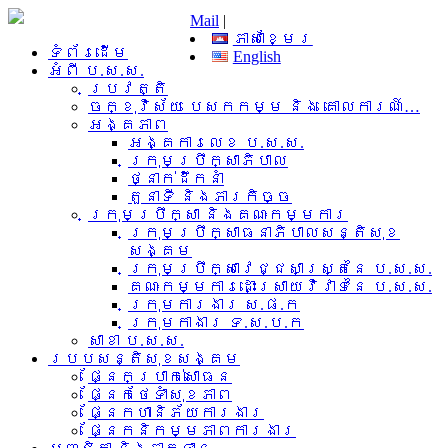
Mail
|
ភាសាខ្មែរ
ទំព័រដើម
English
អំពី​ ប.ស.ស.
ប្រវត្តិ
ចក្ខុវិស័យ បេសកកម្ម និង គោលការណ៍…
អង្គភាព
អង្គការលេខ ប.ស.ស.
ក្រុមប្រឹក្សាភិបាល
ថ្នាក់ដឹកនាំ
តួនាទី និងភារកិច្ច
ក្រុមប្រឹក្សា និងគណៈកម្មការ
ក្រុមប្រឹក្សាធនាភិបាលសន្តិសុខ
សង្គម
ក្រុមប្រឹក្សាវេជ្ជសាស្រ្តនៃ ប.ស.ស.
គណៈកម្មការដោះស្រាយវិវាទនៃ ប.ស.ស.
ក្រុមការងារ​ ស.ផ.ក
ក្រុមកាងារ ទ.ស.ប.ក
សាខា ប.ស.ស.
របបសន្តិសុខសង្គម
ផ្នែកប្រាក់សោធន
ផ្នែកថែទាំសុខភាព
ផ្នែកហានិភ័យការងារ
ផ្នែកនិកម្មភាពការងារ