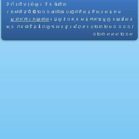
ទំព័រដើម
|
សំណួរ និង ចំលើយ
រក្សាសិទ្ធិ © ២០១៤ ដោយ​
បេឡាជាតិសន្តិសុខសង្គម
ស្នាក់ការកណ្តាល
៖ ផ្លូវបេតុង សង្កាត់ឃ្មួញ ខណ្ឌសែន
សុខ រាជធានីភ្នំពេញ។ លេខទូរស័ព្ទ ៖ ០២៣ ២៦០ ០០១ /
០២៣ ៩៩៩ ២១៩