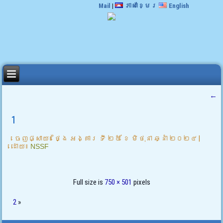
Mail
|
ភាសាខ្មែរ
English
←
1
ចេញផ្សាយ៖
ថ្ងៃ អង្គារ ទី ២៥ ខែ មិថុនា ឆ្នាំ ២០២៤
|
ដោយ៖
NSSF
Full size is
750 × 501
pixels
2
»