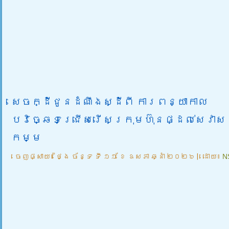
សេចក្ដីជូនដំណឹងស្ដីពី ការពន្យាកាល
បរិច្ឆេទជ្រើសរើសក្រុមហ៊ុនផ្ដល់សេវា
កម្ម
ចេញផ្សាយ៖
ថ្ងៃ ច័ន្ទ ទី ១១ ខែ ឧសភា ឆ្នាំ ២០២៦
|
ដោយ៖
N