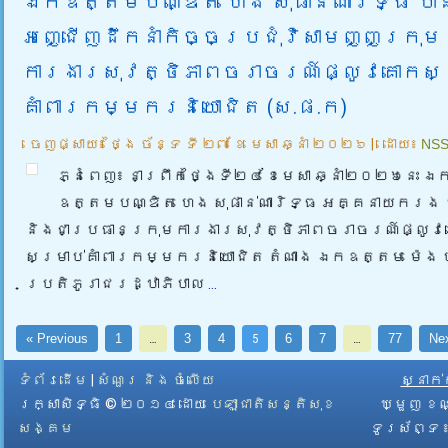
ឯកឧត្តមបណ្ឌិត ហេង សុផាន់ណារិទ្ធ បា
អញ្ជើញដឹកនាំកិច្ចប្រជុំវិសាមញ្ញក្រុម
ការងារសុវត្ថិភាពចរាចរណ៍ផ្លូវគោកសម
គាំពារកម្មករនិយោជិត (ស.ផ.ក)
ចេញផ្សាយ៖
ថ្ងៃ ច័ន្ទ ទី ២៧ ខែ មេសា ឆ្នាំ ២០២៦
|
ដោយ៖
NS
ភ្នំពេញ៖ នាព្រឹកថ្ងៃទី២៤ ខែមេសា ឆ្នាំ២០២៦នេះ ឯ
ឧត្តមបណ្ឌិត ហេង សុផាន់ណារិទ្ធ អគ្គនាយករង 
និងជាប្រធានក្រុមការងារសុវត្ថិភាពចរាចរណ៍ផ្លូវ
សម្រាប់គាំពារកម្មករនិយោជិត តំណាង ឯកឧត្តម ម៉េង 
ប្រតិភូរាជរដ្ឋាភិបាល
...
« Previous
1
…
3
4
5
6
7
…
77
Nex
ទំព័រដើម
|
សំណួរ និង ចំលើយ
ស្នាក
រក្សាសិទ្ធិ © ២០១៤ ដោយ​
បេឡាជាតិសន្តិសុខ
ឃ្មួញ ខណ
សង្គម
ទូរស័ព្ទ