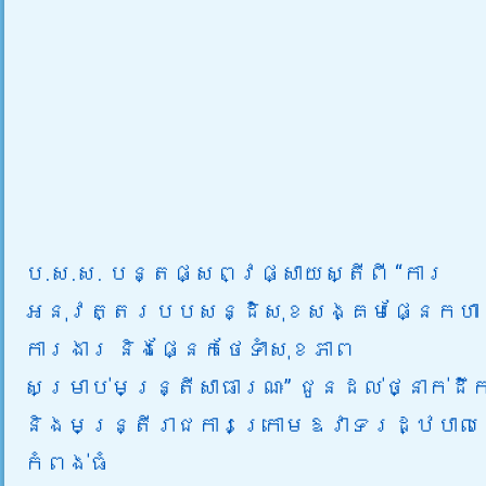
ប.ស.ស. បន្តផ្សព្វផ្សាយស្តីពី “ការ
អនុវត្តរបបសន្ដិសុខសង្គមផ្នែកហាន
ការងារ និងផ្នែកថែទាំសុខភាព
សម្រាប់មន្រ្តីសាធារណៈ” ជូនដល់ថ្នាក់ដឹក
និងមន្រ្តីរាជការក្រោមឱវាទរដ្ឋបាល
កំពង់ធំ