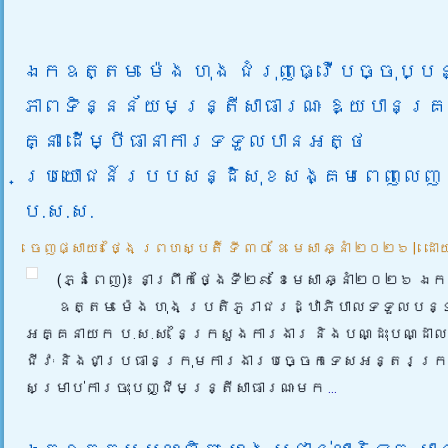
ឯកឧត្តម ម៉េង ហុង ជំរុញធ្វើបច្ចុប្ប
ភាពទិន្នន័យមន្ត្រីសាធារណៈ ឱ្យបានគ្
គ្នា ដើម្បីធានាការទទួលបានអត្ថ
ប្រយោជន៍របបសន្ដិសុខសង្គមពេញលេញ 
ប.ស.ស.
ចេញផ្សាយ៖
ថ្ងៃ ព្រហស្បតិ៍ ទី ៣០ ខែ មេសា ឆ្នាំ ២០២៦
|
ដោ
(ភ្នំពេញ)៖ នាព្រឹកថ្ងៃទី២៩ ខែមេសា ឆ្នាំ២០២៦ ឯក
ឧត្តម ម៉េង ហុង ប្រតិភូរាជរដ្ឋាភិបាលទទួលបន្
អគ្គនាយក ប.ស.ស. នៃក្រសួងការងារ និងបណ្ដុះបណ្ដាលវ
ជីវៈ និងជាប្រធានក្រុមការងារបច្ចេកទេសអន្តរក្
សម្រាប់ការចុះបញ្ជីមន្ត្រីសាធារណៈមក
...