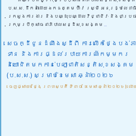
គណៈប្រតិភូក្រុមប្រឹក្សាធនាភិបាលសន្តិសុខសង្
ប.ស.ស. ដឹកនាំដោយឯកឧត្តម ហ៊ីវ រស្មី អនុរដ្ឋលេខាធ
ក្រសួងការងារ និងបណ្ដុះបណ្ដាលវិជ្ជាជីវៈ និងជាប្រធ
ក្រុមប្រឹក្សាធនាភិបាលសន្ដិសុខសង្គម
...
សេចក្ដីជូនដំណឹងស្ដីពី ការលើកថ្ងៃបង់ភ
ទាន និងការផ្ដល់របាយការណ៍កម្មករ
និយោជិតមកកាន់បេឡាជាតិសន្តិសុខសង្គម
(ប.ស.ស.) សម្រាប់ខែមេសា ឆ្នាំ២០២៦
ចេញផ្សាយ៖
ថ្ងៃ ព្រហស្បតិ៍ ទី ៣០ ខែ មេសា ឆ្នាំ ២០២៦
|
ដោ