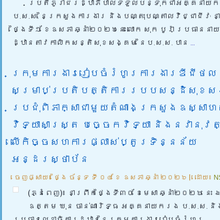
ប្រតិភូរាជរដ្ឋាភិបាលទទួលបន្ទុកជាអគ្គនាយក
ប.ស.ស. នៃក្រសួងការងារ និងបណ្តុះបណ្តាលវិជ្ជាជីវៈ ន
ថ្ងៃទី១ ខែឧសភា ឆ្នាំ២០២៦នេះ លោក សុក បូរ៉ា ប្រធាននា
ដ្ឋានតាវកាលិកសន្តិសុខសង្គម នៃប.ស.ស. បាន
...
ក្រុមការងាររៀបចំរំហូរការងារឌីជីថល
សម្រាប់ប្រតិបត្តិការរបបសន្ដិសុខ
ប្រជុំពិភាក្សាជាមួយតំណាងក្រសួងឧស្សា
វិទ្យាសាស្ត្រ បច្ចេកវិទ្យា និងនវានុវត
លើកិច្ចសហការផ្លាស់ប្តូរទិន្នន័យ
អន្ដរស្ថាប័ន
ចេញផ្សាយ៖
ថ្ងៃ ច័ន្ទ ទី ០៤ ខែ ឧសភា ឆ្នាំ ២០២៦
|
ដោយ៖
N
(ភ្នំពេញ)៖ នាព្រឹកថ្ងៃទី៣០ ខែមេសា ឆ្នាំ២០២៦ នេះ
ឧត្តម ឃុន ចាន់ណារិទ្ធ អគ្គនាយករង ប.ស.ស. និ
ប្រធានលេខាធិការដ្ឋាននៃក្រុមការងាររៀបចំរំហូរ