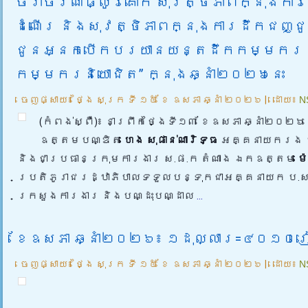
ចរាចរណ៍ផ្លូវគោក សុវត្ថិភាពក្នុងការ
ដំណើរ និងសុវត្ថិភាពក្នុងការដឹកជញ្ជ
ជូនអ្នកបើកបរយានយន្តដឹកកម្មករ 
កម្មករនិយោជិត” ក្នុងឆ្នាំ២០២៦នេះ
ចេញផ្សាយ៖
ថ្ងៃ សុក្រ ទី ១៥ ខែ ឧសភា ឆ្នាំ ២០២៦
|
ដោយ៖
N
(កំពង់ស្ពឺ)៖ នាព្រឹកថ្ងៃទី១៣ ខែឧសភា ឆ្នាំ២០២៦ 
ឧត្តមបណ្ឌិត
ហេង សុផាន់ណារិទ្ធ
អគ្គនាយករង ប
និងជាប្រធានក្រុមការងារ ស.ផ.ក តំណាង ឯកឧត្តម
ម៉
ប្រតិភូរាជរដ្ឋាភិបាលទទួលបន្ទុកជាអគ្គនាយក ប.ស.
ក្រសួងការងារ និងបណ្ដុះបណ្ដាល
...
ខែឧសភា ឆ្នាំ២០២៦៖ ១ដុល្លារ=៤០១០រ
ចេញផ្សាយ៖
ថ្ងៃ សុក្រ ទី ១៥ ខែ ឧសភា ឆ្នាំ ២០២៦
|
ដោយ៖
N