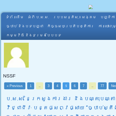
ទំព័រដើម
អំពី​ ប.ស.ស.
របបសន្តិសុខសង្គម
បញ្ជិកា
ច្បាប់ និងបទបញ្ជា
កិច្ចសហប្រតិបត្តិការ
ការបោះពុ
កម្មវិធី និងទម្រង់បែបបទ
NSSF
« Previous
1
…
3
4
5
6
7
…
77
Nex
ប.ស.ស. នៃក្រសួងការងារ និងបណ្តុះបណ្ត
វិជ្ជាជីវៈ បន្តផ្សព្វផ្សាយ “ច្បាប់ស្តីព