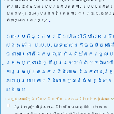
ការងារឌីជីថលសម្រាប់ប្រតិបត្តិការរបបសន្តិសុខ
សង្គម (រ.ឌ.ស.) បានដឹកនាំក្រុមការងារ រ.ឌ.ស. ចូលរួម
ពិភាក្សាការងារក្នុង
...
គណៈប្រតិភូក្រុមប្រឹក្សាធនាភិបាលសន្តិ
សង្គម នៃ ប.ស.ស. ចុះទស្សនកិច្ចសិក្សាន
ធនាគារជាតិនៃកម្ពុជា និងនិយ័តករមូលប
ត្រកម្ពុជា ដើម្បីស្វែងយល់អំពីបទពិសោធ
ការគ្រប់គ្រងការវិនិយោគ និងកាលានុវត
ភាពសម្រាប់ការវិនិយោគមូលនិធិសន្ដិសុខ
សង្គម
ចេញផ្សាយ៖
ថ្ងៃ ច័ន្ទ ទី ០៤ ខែ ឧសភា ឆ្នាំ ២០២៦
|
ដោយ៖
N
(ភ្នំពេញ)៖ នាថ្ងៃពុធ ទី២៩ ខែមេសា ឆ្នាំ២០២៦ នេះ