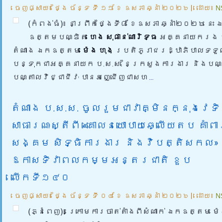
ចេញផ្សាយ៖
ថ្ងៃ ច័ន្ទ ទី ១១ ខែ ឧសភា ឆ្នាំ ២០២៦
|
ដោយ៖
N
(កំពង់ធំ)៖ នាព្រឹកថ្ងៃទី៨ ខែឧសភា ឆ្នាំ២០២៦ នេះ 
ឧត្តមបណ្ឌិត
ហេង សុផាន់ណារិទ្ធ
អគ្គនាយករង ប
តំណាង ឯកឧត្តម
ម៉េង ហុង
ប្រតិភូរាជរដ្ឋាភិបាលទទួ
បន្ទុកជាអគ្គនាយក ប.ស.ស. នៃក្រសួងការងារ និងបណ្ត
បណ្តាលវិជ្ជាជីវៈ បានអញ្ជើញជាសហ
...
តំណាង ​ប.ស.ស. ចូលរួមជាវាគ្មិនក្នុងវេទិ
សាធារណៈស្តីពី «គោលនយោបាយឆ្លើយតប គាំពា
សង្គម សិទ្ធិការងារ និងវិបត្តិសកល» 
ឱកាសទិវាពលកម្មអន្តរជាតិ ខួប
លើកទី១៤០
ចេញផ្សាយ៖
ថ្ងៃ ច័ន្ទ ទី ០៤ ខែ ឧសភា ឆ្នាំ ២០២៦
|
ដោយ៖
N
(ភ្នំពេញ)៖ ក្រោមការចាត់តាំងពីសំណាក់ ឯកឧត្តម ម៉