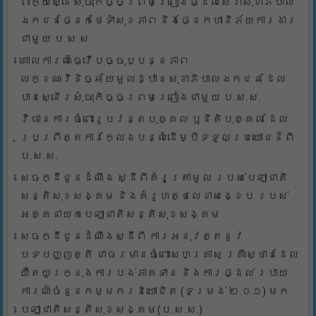
ពាក្យស្នើសុំចុះកិច្ចព្រមព្រៀងផ្ដល់សេវាសុខាភិបាល
ឯកជនផ្នែកថែទាំសុខភាព និងផ្នែកហានិភ័យការងារ
ជាមួយ ប.ស.ស.
គោលការណ៍ធ្វើបច្ចុប្បន្នភាព
លក្ខណៈវិនិច្ឆ័យមួលដ្ឋានសុខាភិបាលឯកជន ដែល
បានស្នើរសុំចុះកិច្ចព្រមព្រៀងជាមួយ ប.ស.ស.
វិធានការចំពោះរូបវន្តបុគ្គល ឫនីតិបុគ្គល ដែល
ប្រព្រឹត្តការក្លែងបន្លំដើម្បីទទួលប្រយោជន៍ពី
ប.ស.ស.
សេចក្ដីជូនដំណឹង ស្ដីពីគំរូត្រាមូល របស់បេឡាជាតិ
សន្តិសុខសង្គម និងគំរូហត្ថលេខាសង្ខេប របស់
អគ្គនាយកបេឡាជាតិសន្តិសុខសង្គម
សេចក្ដីជូនដំណឹងស្ដីពី ការអនុវត្តនូវ
បទបញ្ញត្តិ ជាធរមានចំពោះសហគ្រាស គ្រឹះស្ថានដែល
យឺតយូរក្នុងការបង់ភាគទាន និងការផ្ដល់ របាយ
ការណ៍ចំនួនកម្មករនិយោជិត (ទម្រង់ ២.០១) មក
បេឡាជាតិសន្តិសុខសង្គម(ប.ស.ស.)