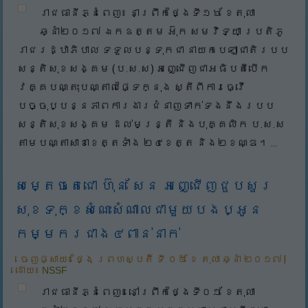
រាជធានីភ្នំពេញ៖ នាព្រឹកថ្ងៃទី១៦ ខែតុលា
ឆ្នាំ២០១៧ ឯកឧត្តម អ៊ុក សមវិទ្យា ប្រតិភូ
រាជរដ្ឋាភិបាល ទទួលបន្ទុកជា នាយកបេឡាជាតិរបប
សន្តិសុខសង្គម (ប.ស.ស) អញ្ជើញជាអធិបតីបើក
វគ្គបណ្តុះបណ្តាលផ្ទៃក្នុង ស្តីពីការធ្វើ
បច្ចុប្បន្នភាពការងារជំនាញទាក់ទងនឹងរបប
សន្តិសុខសង្គម ដល់មន្ត្រី និងបុគ្គលិក ប.ស.ស
តាមបណ្តាសាខាខេត្តទាំង ២៤ខេត្ត និង២ខណ្ឌ។
...
សម្តេចតេជោ ហ៊ុន សែន អញ្ជើញជួបសួរ
សុខទុក្ខសំណេះសំណាលជាមួយបងប្អូន
កម្មករជាង៤ពាន់នាក់
ចេញផ្សាយ៖
ថ្ងៃ ព្រហស្បតិ៍ ទី ០៥ ខែ តុលា ឆ្នាំ ២០១៧
|
ដោយ៖
NSSF
រាជធានីភ្នំពេញ៖ នៅព្រឹកថ្ងៃទី០១ ខែតុលា