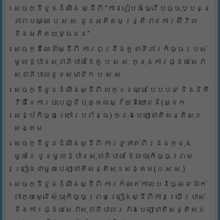
សេចក្ដីជូនដំណឹង ស្ដីពី “ការរៀបចំធ្វើបច្ចុប្បន្ន
ភាពបណ្ណ ប.ស.ស. ជូនអតីតមន្ត្រីរាជការស៊ីវិល
និងអតីតយុទ្ធជន”
សេចក្ដីណែនាំស្ដីពី ការពង្រឹងតួនាទីភារកិច្ចរបស់
មូលដ្ឋានសុខាភិបាលដៃគូ ប.­ស.ស. ក្នុងការផ្ដល់សេវា
សុខាភិបាលជូនសមាជិក ប.ស.ស.
សេចក្ដីជូនដំណឹងស្ដីពី លក្ខខណ្ឌ បែបបទ និងនិតី
វិធីនៃការចុះបញ្ជីបុគ្គលស្វ័យនិយោជន៍(អ្នក
សេដ្ឋកិច្ចក្រៅប្រព័ន្ធ) ក្នុងបេឡាជាតិសន្តិសុខ
សង្គម
សេចក្ដីជូនដំណឹងស្ដីពី ការទូទាត់ពីរដងក្នុង
មួយខែ ជូនមូលដ្ឋានសុខាភិបាល ដែលចុះកិច្ចព្រម
ព្រៀងជាមួយបេឡាជាតិសន្តិសុខសង្គម(ប.ស.ស.)
សេចក្ដីជូនដំណឹងស្ដីពី ការកំណត់កាលបរិច្ឆេទដាក់
ពាក្យស្នើសុំចុះកិច្ចព្រមព្រៀងស្ដីពីការប្រើប្រាស់
និងការផ្ដល់សេវាសុខាភិបាលរវាងបេឡាជាតិសន្តិសុខ