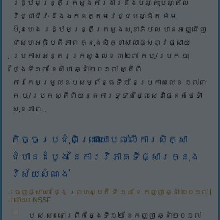
រដ្ឋមន្រ្តីក្រសួងការងារនិងបណ្តុះបណ្តាល
វិជ្ជាជីវៈ និងឯកឧត្តមវេជ្ជបណ្ឌិត ម៉ម
ប៊ុនហេង រដ្ឋមន្រ្តីក្រសួងសុខាភិបាល បានអញ្ជើញ
ជាសហអធិបតីភាព ក្នុងសិក្ខាសាលាផ្សព្វផ្សាយ
ប្រកាសអន្តរក្រសួងលេខ ៣២៧ កប/ប្រក ចុះ
ថ្ងៃទី១៧ ខែសីហា ឆ្នាំ២០១៧ ស្តីពី
ការកែសម្រួលឧបសម្ព័ន្ធទី១ នៃប្រកាសលេខ ១៧៣
ក.ប/ប្រក ស្តីពីយន្តការទូទាត់ថ្លៃសេវាផ្នែកថែទាំ
សុខភាព
...
កិច្ចប្រជុំពិគ្រោះយោបល់លើការសិក្សា
ជំហានដំបូង នៃការវិភាគទីផ្សារក្នុង
វិស័យសំណង់
ចេញផ្សាយ៖
ថ្ងៃ ព្រហស្បតិ៍ ទី ១៤ ខែ កញ្ញា ឆ្នាំ ២០១៧
|
ដោយ៖
NSSF
ប.ស.ស៖ នៅព្រឹកថ្ងៃទី១២ ខែកញ្ញា ឆ្នាំ២០១៧