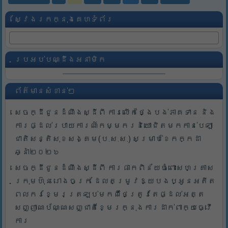
ស្វែងរកក្នុងគេហទំព័រ
ប្រអប់បណ្ដឹងអនាមិក
ព័ត៌មានសំខាន់ៗ
សេចក្ដីជូនដំណឹងស្ដីពី ការលើកថ្ងៃបង់ភាគទាន និង
ការផ្ដល់របាយការណ៍កម្មករនិយោជិតមកកាន់បេឡា
ជាតិសន្តិសុខសង្គម(ប.ស.ស.) សម្រាប់ខែកក្កដា
ឆ្នាំ២០២៦
សេចក្ដីជូនដំណឹងស្ដីពី ការផាកពិន័យចំពោះសហគ្រាស
ក្រុមហ៊ុន រោងចក្រ ដែលតម្រូវឱ្យបងប្អូនអតីត
ពលករខ្មែរត្រឡប់មកពីថៃត្រូវតែផ្ដល់អត្ត
សញ្ញាណប័ណ្ណសញ្ជាតិខ្មែរក្នុងការដាក់ពាក្យធ្វើ
ការ