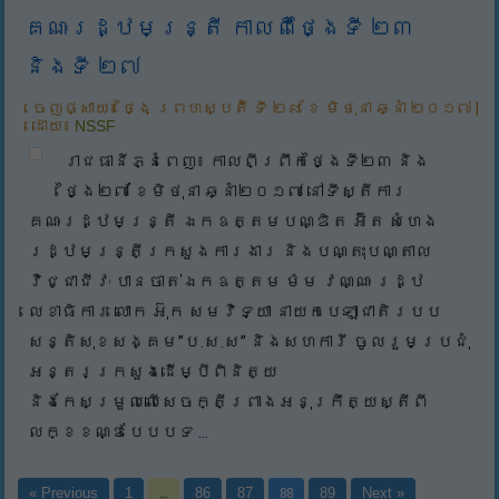
គណៈរដ្ឋមន្រ្តី កាលពីថ្ងៃទី ២៣
និងទី ២៧
ចេញផ្សាយ៖
ថ្ងៃ ព្រហស្បតិ៍ ទី ២៩ ខែ មិថុនា ឆ្នាំ ២០១៧
|
ដោយ៖
NSSF
រាជធានីភ្នំពេញ៖ កាលពីព្រឹកថ្ងៃទី២៣ និង
ថ្ងៃ២៧ ខែមិថុនា ឆ្នាំ២០១៧ នៅទីស្តីការ
គណៈរដ្ឋមន្រ្តី ឯកឧត្តមបណ្ឌិត អ៊ិត សំហេង
រដ្ឋមន្រ្តីក្រសួងការងារ និងបណ្តុះបណ្តាល
វិជ្ជាជីវៈ បានចាត់ឯកឧត្តម ម៉ម វណ្ណៈ រដ្ឋ
លេខាធិការ លោក អ៊ុក សមវិទ្យា នាយកបេឡាជាតិរបប
សន្តិសុខសង្គម”ប.ស.ស” និងសហការី ចូលរួមប្រជុំ
អន្តរក្រសួងដើម្បីពិនិត្យ
និងកែសម្រួលលើសេចក្តីព្រាងអនុក្រឹត្យស្តីពី
លក្ខខណ្ឌបែបបទ
...
« Previous
1
…
86
87
88
89
Next »