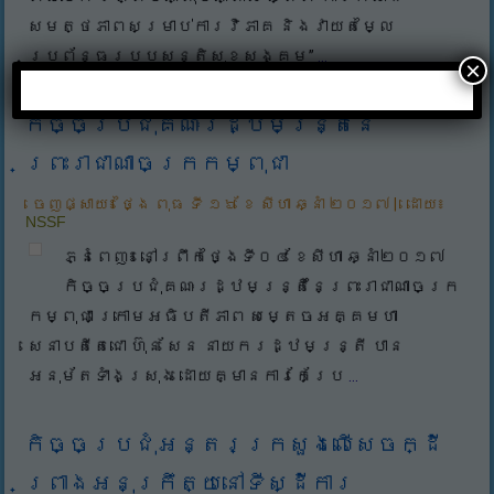
សមត្ថភាពសម្រាប់ការវិភាគ និងវាយតម្លៃ
ប្រព័ន្ធរបបសន្តិសុខសង្គម”
...
×
កិច្ចប្រជុំគណៈរដ្ឋមន្រ្តីនៃ
ព្រះរាជាណាចក្រកម្ពុជា
ចេញផ្សាយ៖
ថ្ងៃ ពុធ ទី ១៦ ខែ សីហា ឆ្នាំ ២០១៧
|
ដោយ៖
NSSF
ភ្នំពេញ៖ នៅព្រឹកថ្ងៃទី០៤ ខែសីហា ឆ្នាំ២០១៧
កិច្ចប្រជុំគណៈរដ្ឋមន្ត្រីនៃព្រះរាជាណាចក្រ
កម្ពុជា ក្រោមអធិបតីភាព សម្តេចអគ្គមហា
សេនាបតីតេជោ ហ៊ុន សែន នាយករដ្ឋមន្ត្រី បាន
អនុម័តទាំងស្រុង ដោយគ្មានការកែប្រែ
...
កិច្ចប្រជុំអន្តរក្រសួងលើសេចក្ដី
ព្រាងអនុក្រឹត្យនៅទីស្ដីការ