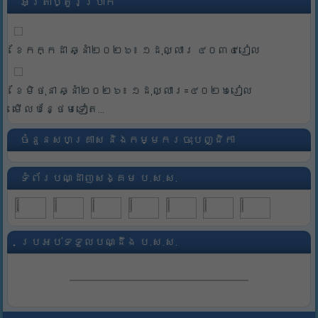
អត្រាប្តូរប្រាក់
ខែកក្កដា ឆ្នាំ២០២៦៖ ១ដុល្លារ ៤០៣៤រៀល
ខែមិថុនា ឆ្នាំ២០២៦៖ ១ដុល្លារ=៤០២៦រៀល
មើលបន្ថែមទៀត...
ចំនួនសហគ្រាស និងកម្មករចុះបញ្ជិកា
ទំព័របណ្ដាញសង្គម ប.ស.ស.
ប្រអប់ទទួលបណ្ដឹង ប.ស.ស.