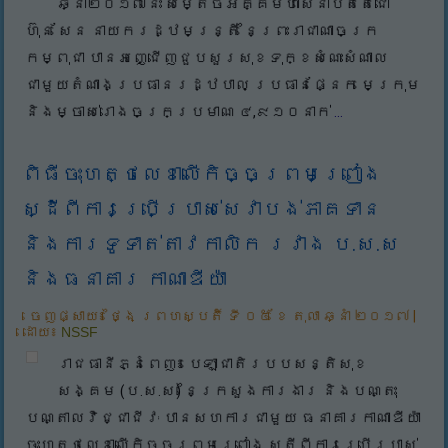
ឆ្នាំ២០១៧នេះ សម្តេចអគ្គមហាសេនាបតីតេជោ
ហ៊ុន សែន នាយករដ្ឋមន្រ្តី នៃព្រះរាជាណាចក្រ
កម្ពុជា បានអញ្ជើញជួបសួរសុខទុក្ខសំណេះសំណាល
ជាមួយតំណាងប្រធានរដ្ឋបាល ប្រធានផ្នែក មេក្រុម
និងម្ចាស់រោងចក្រប្រមាណ ៤,៩១០នាក់
...
ពិធីចុះហត្ថលេខាលើកិច្ចព្រមព្រៀង
ស្ដីពីការប្រើប្រាស់សេវាបង់ភាគទាន
និងការទូទាត់តាវកាលិក រវាង ប.ស.ស​
និងធនាគារ កាណាឌីយ៉ា
ចេញផ្សាយ៖
ថ្ងៃ ព្រហស្បតិ៍ ទី ០៥ ខែ តុលា ឆ្នាំ ២០១៧
|
ដោយ៖
NSSF
រាជធានីភ្នំពេញ៖ បេឡាជាតិរបបសន្តិសុខ
សង្គម (ប.ស.ស) នៃក្រសួងការងារ និងបណ្តុះ
បណ្តាលវិជ្ជាជីវៈ បានសហការជាមួយ ធនាគារកាណាឌីយ៉ា
ចុះហត្ថលេខាលើកិច្ចព្រមព្រៀង ស្តីពីការប្រើប្រាស់