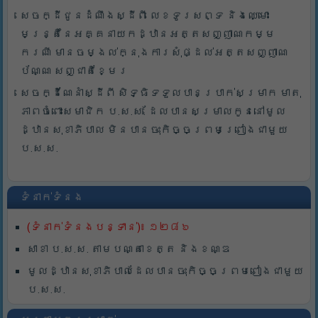
សេចក្ដីជូនដំណឹងស្ដីពី លេខទូរសព្ទ និងឈ្មោះ
មន្រ្តីនៃអគ្គនាយកដ្ឋានអត្តសញ្ញាណកម្ម
ករណី មានចម្ងល់ក្នុងការសុំផ្ដល់អត្តសញ្ញាណ
ប័ណ្ណ សញ្ជាតិខ្មែរ
សេចក្ដីណែនាំស្ដីពី សិទ្ធិទទួលបានប្រាក់សម្រាក មាតុ
ភាពចំពោះសមាជិក ប.ស.ស. ដែលបានសម្រាលកូននៅមូល
ដ្ឋានសុខាភិបាល មិនបានចុះកិច្ចព្រមព្រៀងជាមួយ
ប.ស.ស.
ទំនាក់ទំនង
(ទំនាក់ទំនងបន្ទាន់)៖ ១២៨៦
សាខា ប.ស.ស. តាមបណ្តាខេត្ត និងខណ្ឌ
មូលដ្ឋានសុខាភិបាលដែលបានចុះកិច្ចព្រមពៀងជាមួយ
ប.ស.ស.