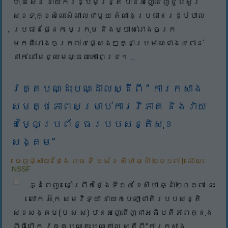
ហ៊ុន សែន នាយករដ្ឋមន្រ្តី បានអញ្ជើញជួបសួរ
សុខទុក្ខសំណេះសំណាលជាមួយ តំណាងប្រធានរដ្ឋបាល
ប្រធានផ្នែក មេក្រុម និងម្ចាស់រោងចក្រ
មកពីរោងចក្រ៧៤ផ្សេងៗគ្នាប្រមាណជាង៤ពាន់
នាក់ នៅមជ្ឈមណ្ឌលកោះពេជ្រ។
...
វគ្គបណ្ដុះបណ្ដាលស្ដីពី ” ការកសាង
សមត្ថភាពសម្រាប់ការវិភាគ និងវាយ
តម្លៃប្រព័ន្ធរបបសន្តិសុខ
សង្គម”
ចេញផ្សាយ៖
ថ្ងៃ ពុធ ទី ១៦ ខែ សីហា ឆ្នាំ ២០១៧
|
ដោយ៖
NSSF
ភ្នំពេញ៖ នៅព្រឹកថ្ងៃទី១៤ ខែសីហា ឆ្នាំ២០១៧ នេះ
លោក អ៊ុក សមវិទ្យា នាយកបេឡាជាតិរបបសន្តិ
សុខសង្គម(ប.ស.ស) បានអញ្ជើញជាអធិបតីភាពក្នុង
ពិធីបើក វគ្គបណ្តុះបណ្តាល ស្តីពី”ការកសាង