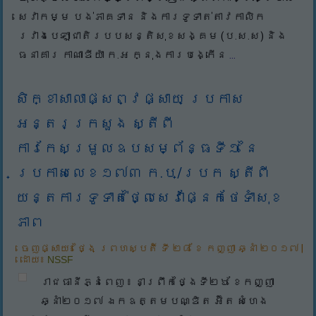
សេវាកម្ម បង់ភាគទាន និងការទូទាត់តាវកាលិក
រវាងបេឡាជាតិរបបសន្តិសុខសង្គម (ប.ស.ស) និង
ធនាគារ កាណាឌីយ៉ា ក.អ ក្នុងការបង្កើន
...
សិក្ខាសាលាផ្សព្វផ្សាយ ប្រកាស
អន្តរក្រសួង ស្តីពី
ការកែសម្រួលឧបសម្ព័ន្ធទី១ នៃ
ប្រកាសលេខ១៧៣ ក.ប/ប្រក ស្តីពី
យន្តការទូទាត់ថ្លៃសេវាផ្នែកថែទាំសុខ
ភាព
ចេញផ្សាយ៖
ថ្ងៃ ព្រហស្បតិ៍ ទី ២៨ ខែ កញ្ញា ឆ្នាំ ២០១៧
|
ដោយ៖
NSSF
រាជធានីភ្នំពេញ ៖ នាព្រឹកថ្ងៃទី២៦ ខែកញ្ញា
ឆ្នាំ២០១៧ ឯកឧត្តមបណ្ឌិត អ៊ិត សំហេង