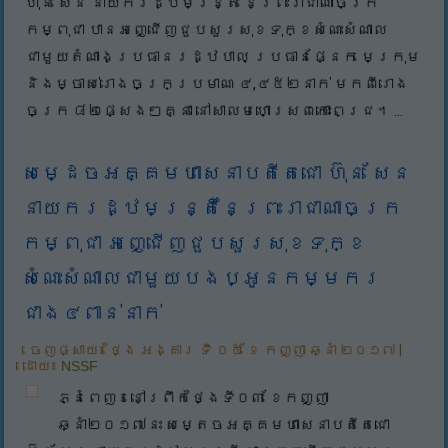
ហ៊ុន សែន នាយករដ្ឋមន្រ្តី នៃព្រះរាជាណាចក្រ
កម្ពុជា បានអញ្ជើញជួបសួរសុខទុក្ខសំណេះសំណាល
ជាមួយតំណាងប្រធានរដ្ឋបាល ប្រធានផ្នែក មេក្រុម
និងម្ចាស់រោងចក្រប្រមាណ ៤,៤៥២នាក់ មកពីរោង
ចក្រ ៨២ផ្សេងៗគ្នា នៅសាលមហោស្រពកោះពេជ្រ។
...
សម្ដេចអគ្គមហាសេនាបតីតេជោ ហ៊ុន សែន
នាយករដ្ឋមន្រ្តីនៃព្រះរាជាណាចក្រ
កម្ពុជា អញ្ជើញជួបសួរសុខទុក្ខ
សំណេះសំណាលជាមួយបងប្អូនកម្មករ
ជាង៤ពាន់នាក់
ចេញផ្សាយ៖
ថ្ងៃ អង្គារ ទី ០៥ ខែ កញ្ញា ឆ្នាំ ២០១៧
|
ដោយ៖
NSSF
ភ្នំពេញ ៖ នៅព្រឹកថ្ងៃទី០៣ ខែកញ្ញា
ឆ្នាំ២០១៧នេះ សម្តេចអគ្គមហាសេនាបតីតេជោ