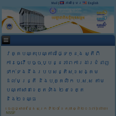
Mail
|
ភាសាខ្មែរ
English
វគ្គបណ្តុះបណ្តាលផ្ទៃក្នុង ស្តីពី
ការធ្វើបច្ចុប្បន្នភាពការងារជំនាញ
ទាក់ទងនឹងរបបសន្តិសុខសង្គម
ដល់មន្ត្រី និងបុគ្គលិក ប.ស.ស តាម
បណ្តាសាខាខេត្តទាំង ២៤ខេត្ត
និង២ខណ្ឌ
ចេញផ្សាយ៖
ថ្ងៃ សុក្រ ទី ២០ ខែ តុលា ឆ្នាំ ២០១៧
|
ដោយ៖
NSSF