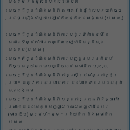
សង្គម និងមូលដ្ឋានសុខាភិបាល
សេចក្ដីជូនដំណឹងស្ដីពី ធនាគារដៃគូដែលបានចុះកិច្ច
ព្រមព្រៀងជាមួយបេឡាជាតិសន្តិសុខសង្គម (ប.ស.ស.)
សេចក្ដីជូនដំណឹងស្ដីពីការប្ដូរទីតាំងថ្មី នៃ
អគារទីស្នាក់ការកណ្ដាលបេឡាជាតិសន្តិសុខ
សង្គម(ប.ស.ស.)
សេចក្តីជូនដំណឹងស្តីពីការបញ្ជូនមន្រ្តីជាប់
កិច្ចសន្យាមកចុះបញ្ជីចូលជា សមាជិក ប.ស.ស.
សេចក្ដីជូនដំណឹងស្ដីពី ការប្រើប្រាស់អត្រាប្ដូរ
ប្រាក់ ផ្លូវការសម្រាប់ការ បង់ភាគទានរបបសន្តិ
សុខសង្គម
សេចក្ដីជូនដំណឹងស្ដីពី បន្តការត្រួតពិនិត្យ ដោះ
ស្រាយ ផ្ដល់អត្តសញ្ញាណបណ្ណសញ្ជាតិខ្មែរ
(មានឈីប) សម្រាប់កម្មករនិយោជិត និងសមាជិក
ប.ស.ស.