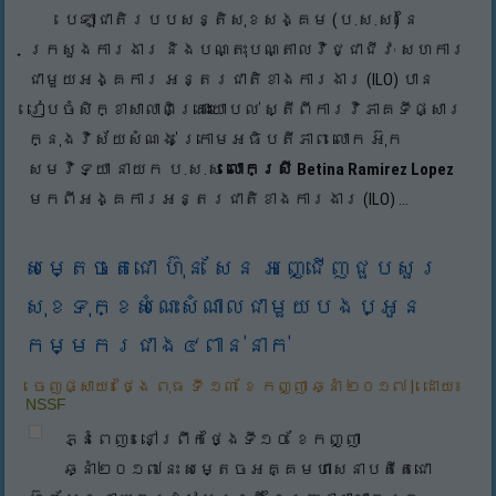
បេឡាជាតិរបបសន្តិសុខសង្គម (ប.ស.ស) នៃ
ក្រសួងការងារ និងបណ្តុះបណ្តាលវិជ្ជាជីវៈ សហការ
ជាមួយអង្គការ អន្តរជាតិខាងការងារ (ILO) បាន
រៀបចំសិក្ខាសាលាពិគ្រោះយោបល់ ស្តីពីការវិភាគទីផ្សារ
ក្នុងវិស័យសំណង់ ក្រោមអធិបតីភាព លោក អ៊ុក
សមវិទ្យា នាយក ប.ស.ស
លោកស្រី
Betina Ramirez Lopez
មកពីអង្គការអន្តរជាតិខាងការងារ (ILO)
...
សម្តេចតេជោ ហ៊ុន សែន អញ្ជើញជួបសួរ
សុខទុក្ខសំណេះសំណាលជាមួយបងប្អូន
កម្មករជាង៤ពាន់នាក់
ចេញផ្សាយ៖
ថ្ងៃ ពុធ ទី ១៣ ខែ កញ្ញា ឆ្នាំ ២០១៧
|
ដោយ៖
NSSF
ភ្នំពេញ៖ នៅព្រឹកថ្ងៃទី១០ ខែកញ្ញា
ឆ្នាំ២០១៧នេះ សម្តេចអគ្គមហាសេនាបតីតេជោ