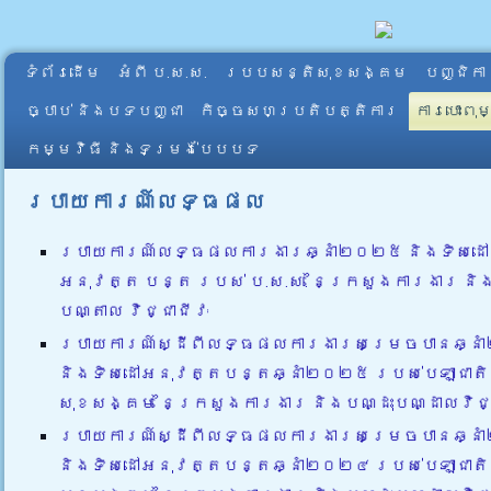
ទំព័រដើម
អំពី​ ប.ស.ស.
របបសន្តិសុខសង្គម
បញ្ជិកា
ច្បាប់ និងបទបញ្ជា
កិច្ចសហប្រតិបត្តិការ
ការបោះពុ
កម្មវិធី និងទម្រង់បែបបទ
របាយការណ៍លទ្ធផល
របាយការណ៍លទ្ធផលការងារឆ្នាំ២០២៥ និងទិសដៅ
អនុវត្ត បន្ត របស់ ប.ស.ស. នៃក្រសួងការងារ និង
បណ្តាល វិជ្ជាជីវៈ
របាយការណ៍ស្ដីពីលទ្ធផលការងារសម្រេចបានឆ្ន
និងទិសដៅអនុវត្តបន្តឆ្នាំ២០២៥ របស់បេឡាជាតិ
សុខសង្គម នៃក្រសួងការងារ និងបណ្ដុះបណ្ដាលវិជ្
របាយការណ៍ស្ដីពីលទ្ធផលការងារសម្រេចបានឆ្ន
និងទិសដៅអនុវត្តបន្តឆ្នាំ២០២៤ របស់បេឡាជាតិ