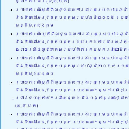
ថ្នាក់ការងារ (ទ.ស.ប.ក)
របាយការណ៍ស្តីពីលទ្ធផលការងារសម្រេចបានឆ្នា
និងទិសដៅអនុវត្តបន្តសម្រាប់ឆ្នាំ២០១៥ របស់ប
សន្តិសុខសង្គម
របាយការណ៍ ស្តីពីលទ្ធផលការងារសម្រេចបានឆ្ន
និងទិសដៅអនុវត្តបន្តរបស់ក្រុមការងារសុវត្ថ
ចរាចរណ៍ផ្លូវគោកសម្រាប់គាំពារកម្មករនិយោជិត 
របាយការណ៍ស្តីពីលទ្ធផលការងារសម្រេចបានឆ្ន
និងទិសដៅអនុវត្តបន្តសម្រាប់ឆ្នាំ ២០១៤ របស់ប
សន្តិសុខសង្គម
របាយការណ៍ស្តីពីលទ្ធផលការងារសម្រេចបានឆ្ន
និងទិសដៅអនុវត្តបន្ត របស់គណៈកម្មការសិកាស្
ជ្រាវទប់ស្កាត់ករណីសន្លប់ និងបង្ការគ្រោះថ្នាក
(ស.ទ.ប.ក)
របាយការណ៍ស្តីពីលទ្ធផលការងារសម្រេចបានឆ្នា
និងទិសដៅអនុវត្តបន្ត របស់គណៈកម្មការសិក្សា