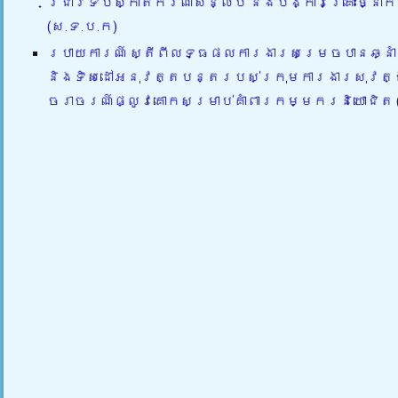
ជ្រាវទប់ស្កាត់ករណីសន្លប់ និងបង្ការគ្រោះថ្នាក
(ស.ទ.ប.ក)
របាយការណ៍ ស្តីពីលទ្ធផលការងារសម្រេចបានឆ្ន
និងទិសដៅអនុវត្តបន្តរបស់ក្រុមការងារសុវត្ថ
ចរាចរណ៍ផ្លូវគោកសម្រាប់គាំពារកម្មករនិយោជិត 