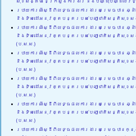
សុខសង្គម នៃក្រសួងការងារ និងបណ្ដុះបណ្ដាលវិជ្
របាយការណ៍ស្ដីពីលទ្ធផលការងារសម្រេចបាន ឆ្ន
និងទិសដៅអនុវត្តបន្តរបស់បេឡាជាតិសន្តិសុខស
របាយការណ៍ស្ដីពីលទ្ធផលការងារសម្រេចបាន ឆ្ន
និងទិសដៅអនុវត្តបន្តរបស់បេឡាជាតិសន្តិសុខស
(ប.ស.ស.)
របាយការណ៍ស្ដីពីលទ្ធផលការងារសម្រេចបាន ឆ្ន
និងទិសដៅអនុវត្តបន្តរបស់បេឡាជាតិសន្តិសុខស
(ប.ស.ស.)
របាយការណ៍ស្ដីពីលទ្ធផលការងារសម្រេចបាន ឆ្ន
និងទិសដៅអនុវត្តបន្តរបស់បេឡាជាតិសន្តិសុខស
(ប.ស.ស.)
របាយការណ៍ស្ដីពីលទ្ធផលការងារសម្រេចបាន ឆ្ន
និងទិសដៅអនុវត្តបន្តរបស់បេឡាជាតិសន្តិសុខស
(ប.ស.ស.)
របាយការណ៍ស្ដីពីលទ្ធផលការងារសម្រេចបានក្នុ