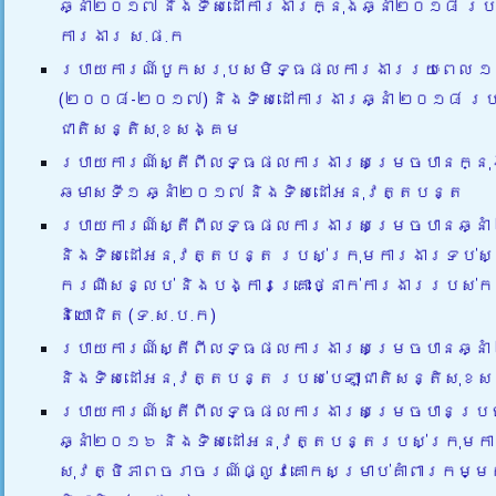
ឆ្នាំ២០១៧ និងទិសដៅការងារក្នុងឆ្នាំ២០១៨ រប
ការងារ ស.ផ.ក
របាយការណ៍បូកសរុបសមិទ្ធផលការងាររយៈពេល ១០
(២០០៨-២០១៧) និងទិសដៅការងារឆ្នាំ ២០១៨ របស
ជាតិសន្តិសុខសង្គម
របាយការណ៍ស្តីពីលទ្ធផលការងារសម្រេចបានក្នុ
ឆមាសទី១ ឆ្នាំ២០១៧ និងទិសដៅអនុវត្តបន្ត
របាយការណ៍ស្តីពីលទ្ធផលការងារសម្រេចបានឆ្នា
និងទិសដៅអនុវត្តបន្ត របស់ក្រុមការងារទប់ស្ក
ករណីសន្លប់ និងបង្ការគ្រោះថ្នាក់ការងាររបស់
និយោជិត (ទ.ស.ប.ក)
របាយការណ៍ស្តីពីលទ្ធផលការងារសម្រេចបានឆ្នា
និងទិសដៅអនុវត្តបន្ត របស់បេឡាជាតិសន្តិសុខ
របាយការណ៍ស្តីពីលទ្ធផលការងារសម្រេចបានប្រចា
ឆ្នាំ២០១៦ និងទិសដៅអនុវត្តបន្តរបស់ក្រុមក
សុវត្ថិភាពចរាចរណ៍ផ្លូវគោកសម្រាប់គាំពារកម្