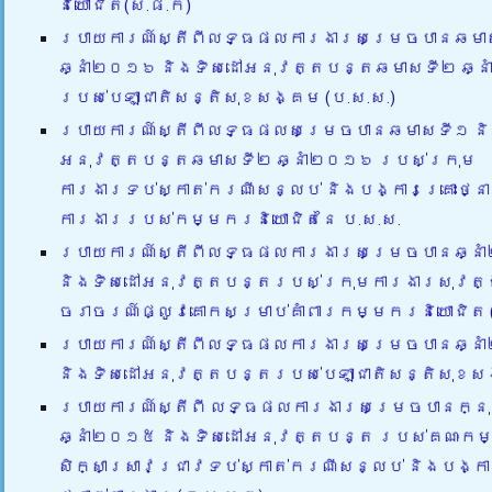
និយោជិត(ស.ផ.ក)
របាយការណ៍ស្តីពីលទ្ធផលការងារសម្រេចបានឆមា
ឆ្នាំ២០១៦ និងទិសដៅអនុវត្តបន្តឆមាសទី២ ឆ្
របស់បេឡាជាតិសន្តិសុខសង្គម (ប.ស.ស.)
របាយការណ៍ស្តីពីលទ្ធផលសម្រេចបានឆមាសទី១ និ
អនុវត្តបន្តឆមាសទី២ ឆ្នាំ២០១៦ របស់ក្រុម
ការងារទប់ស្កាត់ករណីសន្លប់ និងបង្ការគ្រោះថ្នា
ការងាររបស់កម្មករនិយោជិតនៃ ប.ស.ស.
របាយការណ៍ស្តីពីលទ្ធផលការងារសម្រេចបានឆ្ន
និងទិសដៅអនុវត្តបន្តរបស់ក្រុមការងារសុវត្ថ
ចរាចរណ៍ផ្លូវគោកសម្រាប់គាំពារកម្មករនិយោជិត 
របាយការណ៍ស្តីពីលទ្ធផលការងារសម្រេចបានឆ្ន
និងទិសដៅអនុវត្តបន្តរបស់បេឡាជាតិសន្តិសុខស
របាយការណ៍ស្តីពី លទ្ធផលការងារសម្រេចបានក្ន
ឆ្នាំ២០១៥ និងទិសដៅអនុវត្តបន្ត របស់គណៈកម
សិក្សាស្រាវជ្រាវទប់ស្កាត់ករណីសន្លប់ និងបង្ការ