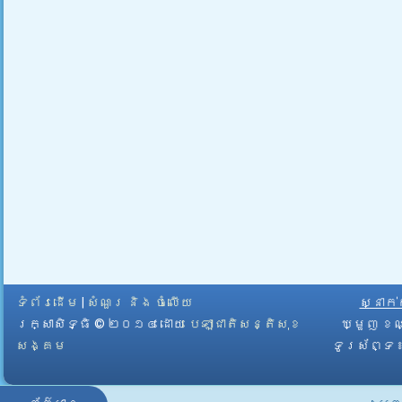
ទំព័រដើម
|
សំណួរ និង ចំលើយ
ស្នាក
រក្សាសិទ្ធិ © ២០១៤ ដោយ​
បេឡាជាតិសន្តិសុខ
ឃ្មួញ ខណ
សង្គម
ទូរស័ព្ទ